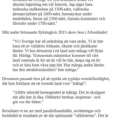
absolut ingenting om vår historia. Jag säger bara
italienska stallknektar på 1500-talet, vallonska
järnspecialister på 1600-talet, hansatyskar under
medeltiden, finnar på 1500-talet, franska konstnärer och
filosofer under 1700-talet."
Mitt under brinnande flyktingkris 2015 skrev hon i Aftonbladet:
"Vi i Sverige har all anledning att vara stolta. Vi är inte
bara ett av världens friskaste, rikaste och jämlikaste
länder. Vi bor dessutom i ett land som många vill flytta
till. Härligt. Tiotusentals människor kommer till vårt
land vartenda år för att de vill bo här, skapa sig ett liv
och se sina barn växa upp här. Hur många andra länder
har den attraktionskraften? Inte många."
Dessutom passade hon på att sprida sin typiska svenskfientlighet,
där hon förklarar att ett svenskt land vore "tråkigt":
"Alltför utbredd homogenitet är tråkigt. Det är skojigare
när alla inte är lika. Olikheter berikar, inspirerar - och
gör oss lite bättre."
Resultatet vi nu ser med parallellsamhället, avrättningar och
bombdåd är resultatet av de där spännande "olikheterna". Det är