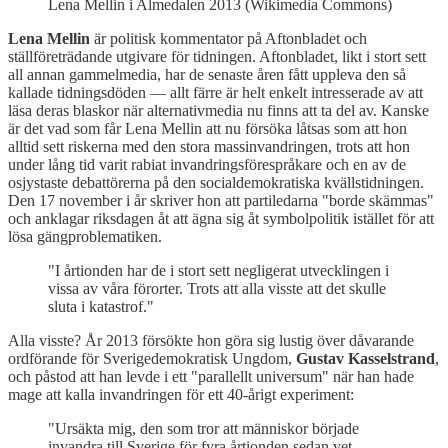
Lena Mellin i Almedalen 2013 (Wikimedia Commons)
Lena Mellin
är politisk kommentator på Aftonbladet och
ställföreträdande utgivare för tidningen. Aftonbladet, likt i stort sett
all annan gammelmedia, har de senaste åren fått uppleva den så
kallade tidningsdöden — allt färre är helt enkelt intresserade av att
läsa deras blaskor när alternativmedia nu finns att ta del av. Kanske
är det vad som får Lena Mellin att nu försöka låtsas som att hon
alltid sett riskerna med den stora massinvandringen, trots att hon
under lång tid varit rabiat invandringsförespråkare och en av de
osjystaste debattörerna på den socialdemokratiska kvällstidningen.
Den 17 november i år skriver hon att partiledarna "borde skämmas"
och anklagar riksdagen åt att ägna sig åt symbolpolitik istället för att
lösa gängproblematiken.
"I årtionden har de i stort sett negligerat utvecklingen i
vissa av våra förorter. Trots att alla visste att det skulle
sluta i katastrof."
Alla visste? År 2013 försökte hon göra sig lustig över dåvarande
ordförande för Sverigedemokratisk Ungdom,
Gustav Kasselstrand
,
och påstod att han levde i ett "parallellt universum" när han hade
mage att kalla invandringen för ett 40-årigt experiment:
"Ursäkta mig, den som tror att människor började
invandra till Sverige för fyra årtionden sedan vet