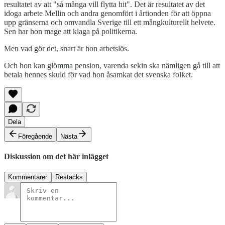
resultatet av att "så många vill flytta hit". Det är resultatet av det
idoga arbete Mellin och andra genomfört i årtionden för att öppna
upp gränserna och omvandla Sverige till ett mångkulturellt helvete.
Sen har hon mage att klaga på politikerna.
Men vad gör det, snart är hon arbetslös.
Och hon kan glömma pension, varenda sekin ska nämligen gå till att
betala hennes skuld för vad hon åsamkat det svenska folket.
Dela
Föregående
Nästa
Diskussion om det här inlägget
Kommentarer
Restacks