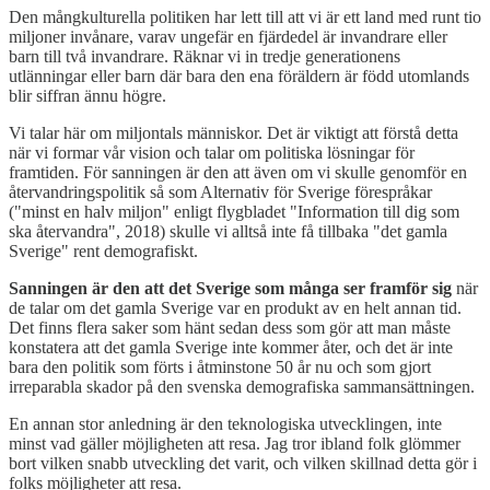
Den mångkulturella politiken har lett till att vi är ett land med runt tio
miljoner invånare, varav ungefär en fjärdedel är invandrare eller
barn till två invandrare. Räknar vi in tredje generationens
utlänningar eller barn där bara den ena föräldern är född utomlands
blir siffran ännu högre.
Vi talar här om miljontals människor. Det är viktigt att förstå detta
när vi formar vår vision och talar om politiska lösningar för
framtiden. För sanningen är den att även om vi skulle genomför en
återvandringspolitik så som Alternativ för Sverige förespråkar
("minst en halv miljon" enligt flygbladet "Information till dig som
ska återvandra", 2018) skulle vi alltså inte få tillbaka "det gamla
Sverige" rent demografiskt.
Sanningen är den att det Sverige som många ser framför sig
när
de talar om det gamla Sverige var en produkt av en helt annan tid.
Det finns flera saker som hänt sedan dess som gör att man måste
konstatera att det gamla Sverige inte kommer åter, och det är inte
bara den politik som förts i åtminstone 50 år nu och som gjort
irreparabla skador på den svenska demografiska sammansättningen.
En annan stor anledning är den teknologiska utvecklingen, inte
minst vad gäller möjligheten att resa. Jag tror ibland folk glömmer
bort vilken snabb utveckling det varit, och vilken skillnad detta gör i
folks möjligheter att resa.