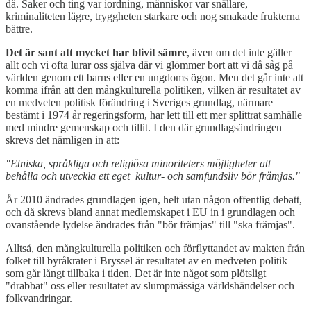
då. Saker och ting var iordning, människor var snällare,
kriminaliteten lägre, tryggheten starkare och nog smakade frukterna
bättre.
Det är sant att mycket har blivit sämre
, även om det inte gäller
allt och vi ofta lurar oss själva där vi glömmer bort att vi då såg på
världen genom ett barns eller en ungdoms ögon. Men det går inte att
komma ifrån att den mångkulturella politiken, vilken är resultatet av
en medveten politisk förändring i Sveriges grundlag, närmare
bestämt i 1974 år regeringsform, har lett till ett mer splittrat samhälle
med mindre gemenskap och tillit. I den där grundlagsändringen
skrevs det nämligen in att:
"Etniska, språkliga och religiösa minoriteters möjligheter att
behålla och utveckla ett eget kultur- och samfundsliv bör främjas."
År 2010 ändrades grundlagen igen, helt utan någon offentlig debatt,
och då skrevs bland annat medlemskapet i EU in i grundlagen och
ovanstående lydelse ändrades från "bör främjas" till "ska främjas".
Alltså, den mångkulturella politiken och förflyttandet av makten från
folket till byråkrater i Bryssel är resultatet av en medveten politik
som går långt tillbaka i tiden. Det är inte något som plötsligt
"drabbat" oss eller resultatet av slumpmässiga världshändelser och
folkvandringar.