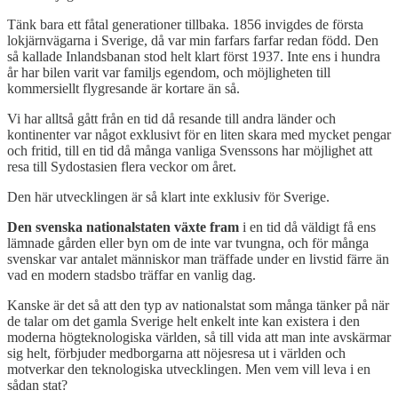
Tänk bara ett fåtal generationer tillbaka. 1856 invigdes de första
lokjärnvägarna i Sverige, då var min farfars farfar redan född. Den
så kallade Inlandsbanan stod helt klart först 1937. Inte ens i hundra
år har bilen varit var familjs egendom, och möjligheten till
kommersiellt flygresande är kortare än så.
Vi har alltså gått från en tid då resande till andra länder och
kontinenter var något exklusivt för en liten skara med mycket pengar
och fritid, till en tid då många vanliga Svenssons har möjlighet att
resa till Sydostasien flera veckor om året.
Den här utvecklingen är så klart inte exklusiv för Sverige.
Den svenska nationalstaten växte fram
i en tid då väldigt få ens
lämnade gården eller byn om de inte var tvungna, och för många
svenskar var antalet människor man träffade under en livstid färre än
vad en modern stadsbo träffar en vanlig dag.
Kanske är det så att den typ av nationalstat som många tänker på när
de talar om det gamla Sverige helt enkelt inte kan existera i den
moderna högteknologiska världen, så till vida att man inte avskärmar
sig helt, förbjuder medborgarna att nöjesresa ut i världen och
motverkar den teknologiska utvecklingen. Men vem vill leva i en
sådan stat?