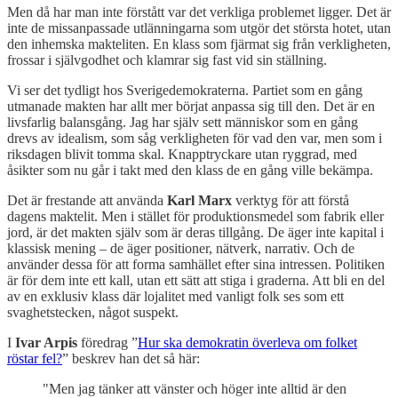
Men då har man inte förstått var det verkliga problemet ligger. Det är
inte de missanpassade utlänningarna som utgör det största hotet, utan
den inhemska makteliten. En klass som fjärmat sig från verkligheten,
frossar i självgodhet och klamrar sig fast vid sin ställning.
Vi ser det tydligt hos Sverigedemokraterna. Partiet som en gång
utmanade makten har allt mer börjat anpassa sig till den. Det är en
livsfarlig balansgång. Jag har själv sett människor som en gång
drevs av idealism, som såg verkligheten för vad den var, men som i
riksdagen blivit tomma skal. Knapptryckare utan ryggrad, med
åsikter som nu går i takt med den klass de en gång ville bekämpa.
Det är frestande att använda
Karl Marx
verktyg för att förstå
dagens maktelit. Men i stället för produktionsmedel som fabrik eller
jord, är det makten själv som är deras tillgång. De äger inte kapital i
klassisk mening – de äger positioner, nätverk, narrativ. Och de
använder dessa för att forma samhället efter sina intressen. Politiken
är för dem inte ett kall, utan ett sätt att stiga i graderna. Att bli en del
av en exklusiv klass där lojalitet med vanligt folk ses som ett
svaghetstecken, något suspekt.
I
Ivar Arpis
föredrag ”
Hur ska demokratin överleva om folket
röstar fel?
” beskrev han det så här:
"Men jag tänker att vänster och höger inte alltid är den