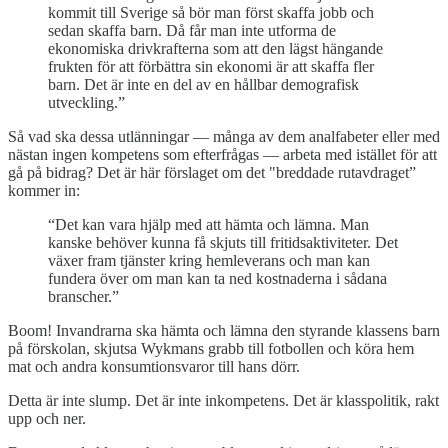
kommit till Sverige så bör man först skaffa jobb och
sedan skaffa barn. Då får man inte utforma de
ekonomiska drivkrafterna som att den lägst hängande
frukten för att förbättra sin ekonomi är att skaffa fler
barn. Det är inte en del av en hållbar demografisk
utveckling.”
Så vad ska dessa utlänningar — många av dem analfabeter eller med
nästan ingen kompetens som efterfrågas — arbeta med istället för att
gå på bidrag? Det är här förslaget om det "breddade rutavdraget”
kommer in:
“Det kan vara hjälp med att hämta och lämna. Man
kanske behöver kunna få skjuts till fritidsaktiviteter. Det
växer fram tjänster kring hemleverans och man kan
fundera över om man kan ta ned kostnaderna i sådana
branscher.”
Boom! Invandrarna ska hämta och lämna den styrande klassens barn
på förskolan, skjutsa Wykmans grabb till fotbollen och köra hem
mat och andra konsumtionsvaror till hans dörr.
Detta är inte slump. Det är inte inkompetens. Det är klasspolitik, rakt
upp och ner.