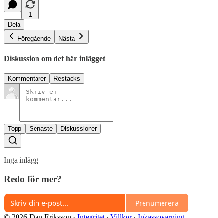
1
Dela
Föregående
Nästa
Diskussion om det här inlägget
Kommentarer
Restacks
Topp
Senaste
Diskussioner
Inga inlägg
Redo för mer?
Prenumerera
© 2026 Dan Eriksson
·
Integritet
∙
Villkor
∙
Inkassovarning