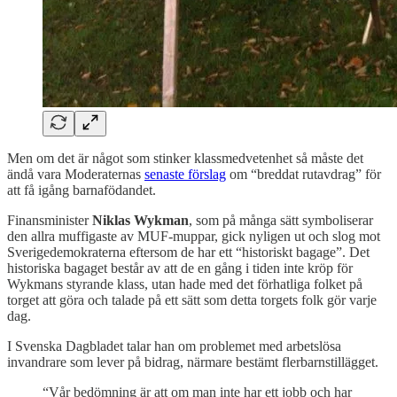
Men om det är något som stinker klassmedvetenhet så måste det
ändå vara Moderaternas
senaste förslag
om “breddat rutavdrag” för
att få igång barnafödandet.
Finansminister
Niklas Wykman
, som på många sätt symboliserar
den allra muffigaste av MUF-muppar, gick nyligen ut och slog mot
Sverigedemokraterna eftersom de har ett “historiskt bagage”. Det
historiska bagaget består av att de en gång i tiden inte kröp för
Wykmans styrande klass, utan hade med det förhatliga folket på
torget att göra och talade på ett sätt som detta torgets folk gör varje
dag.
I Svenska Dagbladet talar han om problemet med arbetslösa
invandrare som lever på bidrag, närmare bestämt flerbarnstillägget.
“Vår bedömning är att om man inte har ett jobb och har