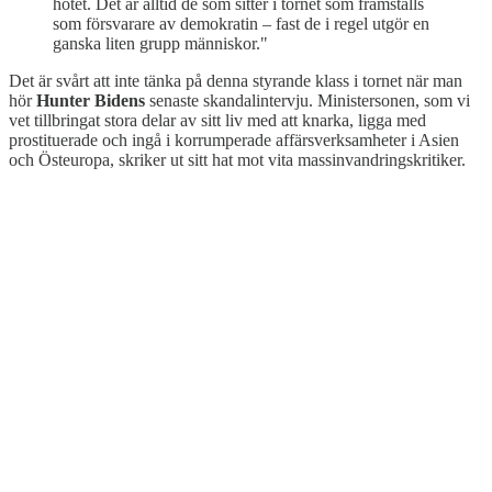
hotet. Det är alltid de som sitter i tornet som framställs
som försvarare av demokratin – fast de i regel utgör en
ganska liten grupp människor."
Det är svårt att inte tänka på denna styrande klass i tornet när man
hör
Hunter Bidens
senaste skandalintervju. Ministersonen, som vi
vet tillbringat stora delar av sitt liv med att knarka, ligga med
prostituerade och ingå i korrumperade affärsverksamheter i Asien
och Östeuropa, skriker ut sitt hat mot vita massinvandringskritiker.