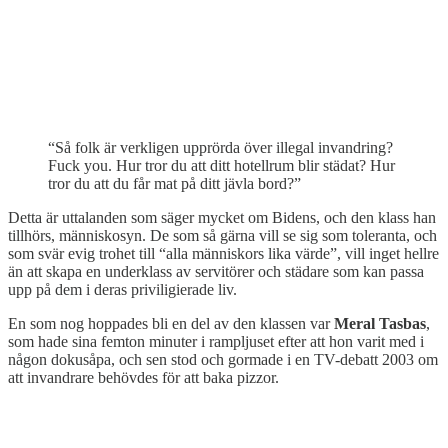
“Så folk är verkligen upprörda över illegal invandring?
Fuck you. Hur tror du att ditt hotellrum blir städat? Hur
tror du att du får mat på ditt jävla bord?”
Detta är uttalanden som säger mycket om Bidens, och den klass han
tillhörs, människosyn. De som så gärna vill se sig som toleranta, och
som svär evig trohet till “alla människors lika värde”, vill inget hellre
än att skapa en underklass av servitörer och städare som kan passa
upp på dem i deras priviligierade liv.
En som nog hoppades bli en del av den klassen var
Meral Tasbas
,
som hade sina femton minuter i rampljuset efter att hon varit med i
någon dokusåpa, och sen stod och gormade i en TV-debatt 2003 om
att invandrare behövdes för att baka pizzor.