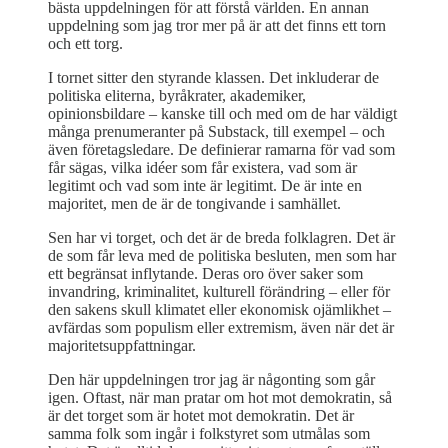
bästa uppdelningen för att förstå världen. En annan
uppdelning som jag tror mer på är att det finns ett torn
och ett torg.
I tornet sitter den styrande klassen. Det inkluderar de
politiska eliterna, byråkrater, akademiker,
opinionsbildare – kanske till och med om de har väldigt
många prenumeranter på Substack, till exempel – och
även företagsledare. De definierar ramarna för vad som
får sägas, vilka idéer som får existera, vad som är
legitimt och vad som inte är legitimt. De är inte en
majoritet, men de är de tongivande i samhället.
Sen har vi torget, och det är de breda folklagren. Det är
de som får leva med de politiska besluten, men som har
ett begränsat inflytande. Deras oro över saker som
invandring, kriminalitet, kulturell förändring – eller för
den sakens skull klimatet eller ekonomisk ojämlikhet –
avfärdas som populism eller extremism, även när det är
majoritetsuppfattningar.
Den här uppdelningen tror jag är någonting som går
igen. Oftast, när man pratar om hot mot demokratin, så
är det torget som är hotet mot demokratin. Det är
samma folk som ingår i folkstyret som utmålas som