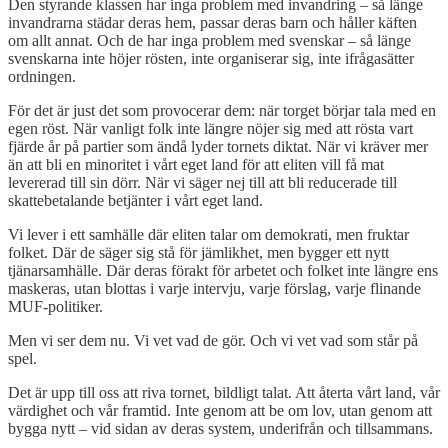
Den styrande klassen har inga problem med invandring – så länge
invandrarna städar deras hem, passar deras barn och håller käften
om allt annat. Och de har inga problem med svenskar – så länge
svenskarna inte höjer rösten, inte organiserar sig, inte ifrågasätter
ordningen.
För det är just det som provocerar dem: när torget börjar tala med en
egen röst. När vanligt folk inte längre nöjer sig med att rösta vart
fjärde år på partier som ändå lyder tornets diktat. När vi kräver mer
än att bli en minoritet i vårt eget land för att eliten vill få mat
levererad till sin dörr. När vi säger nej till att bli reducerade till
skattebetalande betjänter i vårt eget land.
Vi lever i ett samhälle där eliten talar om demokrati, men fruktar
folket. Där de säger sig stå för jämlikhet, men bygger ett nytt
tjänarsamhälle. Där deras förakt för arbetet och folket inte längre ens
maskeras, utan blottas i varje intervju, varje förslag, varje flinande
MUF-politiker.
Men vi ser dem nu. Vi vet vad de gör. Och vi vet vad som står på
spel.
Det är upp till oss att riva tornet, bildligt talat. Att återta vårt land, vår
värdighet och vår framtid. Inte genom att be om lov, utan genom att
bygga nytt – vid sidan av deras system, underifrån och tillsammans.