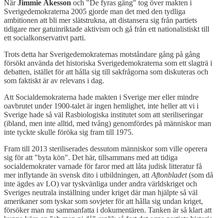
När
Jimmie Åkesson
och "De fyras gäng" tog över makten i
Sverigedemokraterna 2005 gjorde man det med den tydliga
ambitionen att bli mer slätstrukna, att distansera sig från partiets
tidigare mer gatuinriktade aktivism och gå från ett nationalistiskt till
ett socialkonservativt parti.
Trots detta har Sverigedemokraternas motståndare gång på gång
försökt använda det historiska Sverigedemokraterna som ett slagträ i
debatten, istället för att hålla sig till sakfrågorna som diskuteras och
som faktiskt är av relevans i dag.
Att Socialdemokraterna hade makten i Sverige mer eller mindre
oavbrutet under 1900-talet är ingen hemlighet, inte heller att vi i
Sverige hade så väl Rasbiologiska institutet som att steriliseringar
(ibland, men inte alltid, med tvång) genomfördes på människor man
inte tyckte skulle föröka sig fram till 1975.
Fram till 2013 steriliserades dessutom människor som ville operera
sig för att "byta kön". Det här, tillsammans med att tidiga
socialdemokrater varnade för faror med att låta judisk litteratur få
mer inflytande än svensk dito i utbildningen, att
Aftonbladet
(som då
inte ägdes av LO) var tyskvänliga under andra världskriget och
Sveriges neutrala inställning under kriget där man hjälpte så väl
amerikaner som tyskar som sovjeter för att hålla sig undan kriget,
försöker man nu sammanfatta i dokumentären. Tanken är så klart att