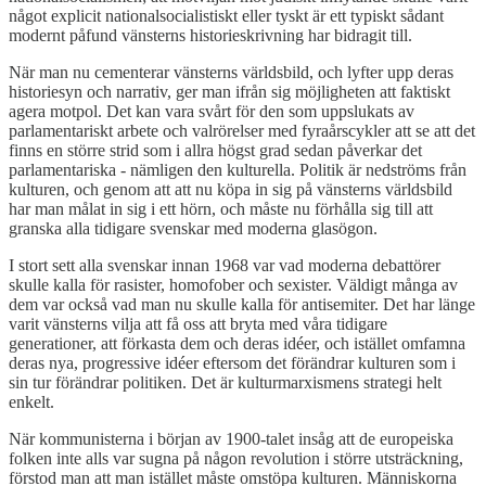
något explicit nationalsocialistiskt eller tyskt är ett typiskt sådant
modernt påfund vänsterns historieskrivning har bidragit till.
När man nu cementerar vänsterns världsbild, och lyfter upp deras
historiesyn och narrativ, ger man ifrån sig möjligheten att faktiskt
agera motpol. Det kan vara svårt för den som uppslukats av
parlamentariskt arbete och valrörelser med fyraårscykler att se att det
finns en större strid som i allra högst grad sedan påverkar det
parlamentariska - nämligen den kulturella. Politik är nedströms från
kulturen, och genom att att nu köpa in sig på vänsterns världsbild
har man målat in sig i ett hörn, och måste nu förhålla sig till att
granska alla tidigare svenskar med moderna glasögon.
I stort sett alla svenskar innan 1968 var vad moderna debattörer
skulle kalla för rasister, homofober och sexister. Väldigt många av
dem var också vad man nu skulle kalla för antisemiter. Det har länge
varit vänsterns vilja att få oss att bryta med våra tidigare
generationer, att förkasta dem och deras idéer, och istället omfamna
deras nya, progressive idéer eftersom det förändrar kulturen som i
sin tur förändrar politiken. Det är kulturmarxismens strategi helt
enkelt.
När kommunisterna i början av 1900-talet insåg att de europeiska
folken inte alls var sugna på någon revolution i större utsträckning,
förstod man att man istället måste omstöpa kulturen. Människorna