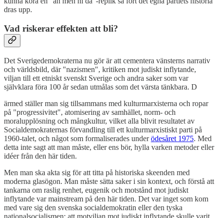
kunna köra en "ah men ni då"-replik så fort det egna partiets historia
dras upp.
Vad riskerar effekten att bli?
Det Sverigedemokraterna nu gör är att cementera vänsterns narrativ
och världsbild, där "nazismen", kritiken mot judiskt inflytande,
viljan till ett etniskt svenskt Sverige och andra saker som var
självklara föra 100 år sedan utmålas som det värsta tänkbara. D
ärmed ställer man sig tillsammans med kulturmarxisterna och ropar
på "progressivitet", atomisering av samhället, norm- och
moralupplösning och mångkultur, vilket alla blivit resultatet av
Socialdemokraternas förvandling till ett kulturmarxistiskt parti på
1960-talet, och något som formaliserades under
ödesåret 1975
. Med
detta inte sagt att man måste, eller ens bör, hylla varken metoder eller
idéer från den här tiden.
Men man ska akta sig för att titta på historiska skeenden med
moderna glasögon. Man måste sätta saker i sin kontext, och förstå att
tankarna om raslig renhet, eugenik och motstånd mot judiskt
inflytande var mainstream på den här tiden. Det var inget som kom
med vare sig den svenska socialdemokratin eller den tyska
nationalsocialismen; att motviljan mot judiskt inflytande skulle varit