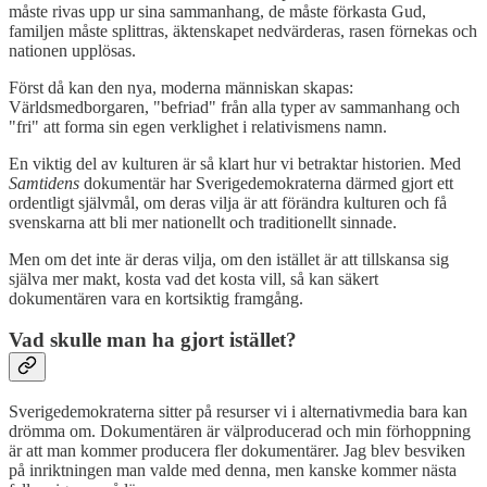
måste rivas upp ur sina sammanhang, de måste förkasta Gud,
familjen måste splittras, äktenskapet nedvärderas, rasen förnekas och
nationen upplösas.
Först då kan den nya, moderna människan skapas:
Världsmedborgaren, "befriad" från alla typer av sammanhang och
"fri" att forma sin egen verklighet i relativismens namn.
En viktig del av kulturen är så klart hur vi betraktar historien. Med
Samtidens
dokumentär har Sverigedemokraterna därmed gjort ett
ordentligt självmål, om deras vilja är att förändra kulturen och få
svenskarna att bli mer nationellt och traditionellt sinnade.
Men om det inte är deras vilja, om den istället är att tillskansa sig
själva mer makt, kosta vad det kosta vill, så kan säkert
dokumentären vara en kortsiktig framgång.
Vad skulle man ha gjort istället?
Sverigedemokraterna sitter på resurser vi i alternativmedia bara kan
drömma om. Dokumentären är välproducerad och min förhoppning
är att man kommer producera fler dokumentärer. Jag blev besviken
på inriktningen man valde med denna, men kanske kommer nästa