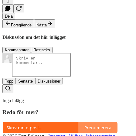
1
Dela
Föregående
Nästa
Diskussion om det här inlägget
Kommentarer
Restacks
Topp
Senaste
Diskussioner
Inga inlägg
Redo för mer?
Prenumerera