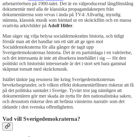
arbetarrörelsen på 1900-talet. Det är en välproducerad långfilmslång
dokumentär med alla de klassiska propagandaknepen från
dokumentärerna som vevas i ända på TV4: Allvarlig, myndig
stämma, klassisk musik som hämtad ur en skräckfilm och en massa
svartvita arkivbilder på
Adolf Hitler
.
Man säger sig vilja belysa socialdemokratins historia, och tidigt
förstår man att det handlar om ett sätt att ge igen mot
Socialdemokraterna för alla gånger de tagit upp
Sverigedemokraternas historia. Det är en partsinlaga i en valrörelse,
och det intressanta är inte att dissekera innehållet i sig — för den
politiskt och historiskt intresserade är det i stort sett bara gammal
skåpmat tonsatt med skräckmusik.
Istället tänkte jag resonera lite kring Sverigedemokraternas
bevekelsegrunder, och vilken effekt dokumentärfilmen riskerar att få
på det politiska samtalet i Sverige. Tyvärr tror jag nämligen att
dokumentären gör mer skada än nytta för den nationalistiska saken,
och dessutom riskerar den att befästa vänsterns narrativ som det
rådande i den svenska offentligheten.
Vad vill Sverigedemokraterna?