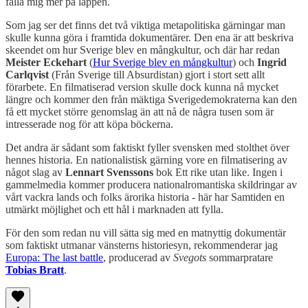
falla mig mer på läppen.
Som jag ser det finns det två viktiga metapolitiska gärningar man
skulle kunna göra i framtida dokumentärer. Den ena är att beskriva
skeendet om hur Sverige blev en mångkultur, och där har redan
Meister Eckehart
(
Hur Sverige blev en mångkultur
) och
Ingrid
Carlqvist
(Från Sverige till Absurdistan) gjort i stort sett allt
förarbete. En filmatiserad version skulle dock kunna nå mycket
längre och kommer den från mäktiga Sverigedemokraterna kan den
få ett mycket större genomslag än att nå de några tusen som är
intresserade nog för att köpa böckerna.
Det andra är sådant som faktiskt fyller svensken med stolthet över
hennes historia. En nationalistisk gärning vore en filmatisering av
något slag av
Lennart Svenssons
bok Ett rike utan like. Ingen i
gammelmedia kommer producera nationalromantiska skildringar av
vårt vackra lands och folks ärorika historia - här har Samtiden en
utmärkt möjlighet och ett hål i marknaden att fylla.
För den som redan nu vill sätta sig med en matnyttig dokumentär
som faktiskt utmanar vänsterns historiesyn, rekommenderar jag
Europa: The last battle
, producerad av
Svegots
sommarpratare
Tobias Bratt
.