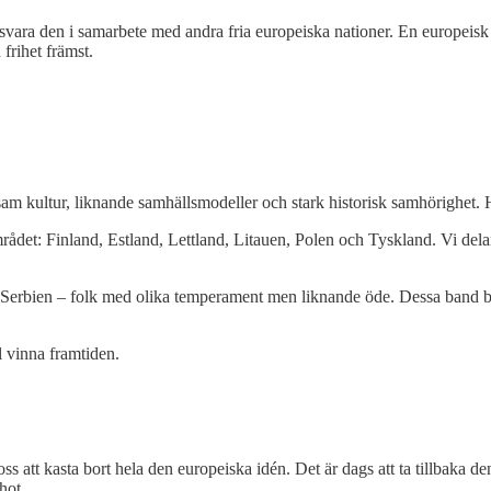
 försvara den i samarbete med andra fria europeiska nationer. En europe
frihet främst.
am kultur, liknande samhällsmodeller och stark historisk samhörighet. H
ådet: Finland, Estland, Lettland, Litauen, Polen och Tyskland. Vi delar h
, Serbien – folk med olika temperament men liknande öde. Dessa band be
ll vinna framtiden.
ss att kasta bort hela den europeiska idén. Det är dags att ta tillbaka d
hot.