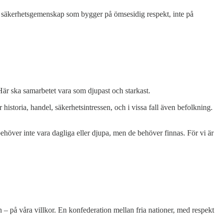
isk säkerhetsgemenskap som bygger på ömsesidig respekt, inte på
är ska samarbetet vara som djupast och starkast.
istoria, handel, säkerhetsintressen, och i vissa fall även befolkning.
höver inte vara dagliga eller djupa, men de behöver finnas. För vi är
en – på våra villkor. En konfederation mellan fria nationer, med respekt