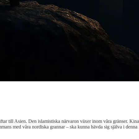
iftar till Asien. Den islamistiska närvaron växer inom våra gränser. Kin
lsammans med våra nordiska grannar – ska kunna hävda sig själva i denna 