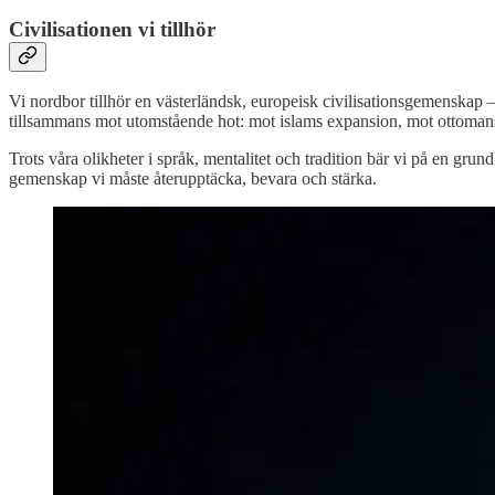
Civilisationen vi tillhör
Vi nordbor tillhör en västerländsk, europeisk civilisationsgemenskap 
tillsammans mot utomstående hot: mot islams expansion, mot ottomansk
Trots våra olikheter i språk, mentalitet och tradition bär vi på en grund
gemenskap vi måste återupptäcka, bevara och stärka.