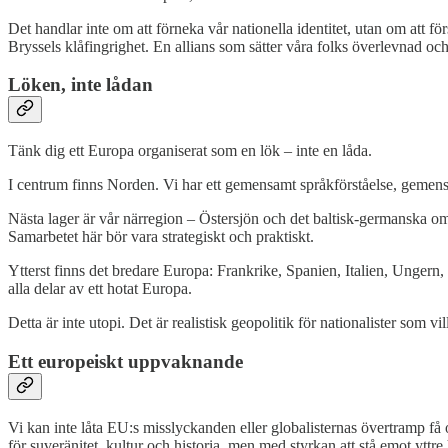
Det handlar inte om att förneka vår nationella identitet, utan om att
Bryssels klåfingrighet. En allians som sätter våra folks överlevnad och 
Löken, inte lådan
Tänk dig ett Europa organiserat som en lök – inte en låda.
I centrum finns Norden. Vi har ett gemensamt språkförståelse, gemens
Nästa lager är vår närregion – Östersjön och det baltisk-germanska omr
Samarbetet här bör vara strategiskt och praktiskt.
Ytterst finns det bredare Europa: Frankrike, Spanien, Italien, Ungern
alla delar av ett hotat Europa.
Detta är inte utopi. Det är realistisk geopolitik för nationalister som vi
Ett europeiskt uppvaknande
Vi kan inte låta EU:s misslyckanden eller globalisternas övertramp få o
för suveränitet, kultur och historia, men med styrkan att stå emot yttre 