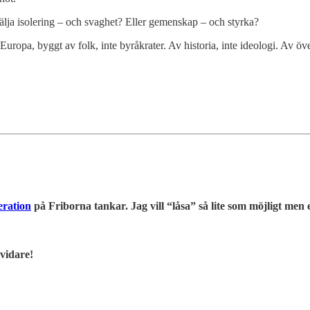
älja isolering – och svaghet? Eller gemenskap – och styrka?
Europa, byggt av folk, inte byråkrater. Av historia, inte ideologi. Av ö
eration
på Friborna tankar. Jag vill “låsa” så lite som möjligt men e
 vidare!