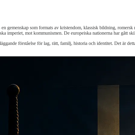
– en gemenskap som formats av kristendom, klassisk bildning, romersk rä
a imperiet, mot kommunismen. De europeiska nationerna har gått skilda 
läggande förståelse för lag, rätt, familj, historia och identitet. Det är de