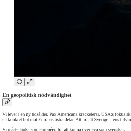
En geopolitisk nödvändighet
Vi lever i en ny tidsålder. Pax Americana krackelerar. USA:s fokus sk
ett konkret hot mot Europas östra delar. Att tro att Sverige – ens til
Vi måste tänka som européer, för att kunna överleva som svenskar.