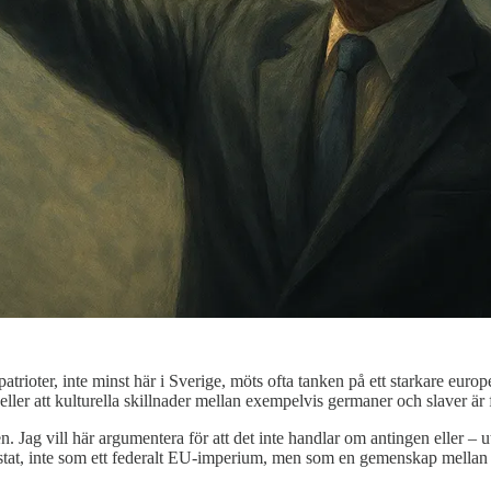
atrioter, inte minst här i Sverige, möts ofta tanken på ett starkare eu
er att kulturella skillnader mellan exempelvis germaner och slaver är 
. Jag vill här argumentera för att det inte handlar om antingen eller – uta
stat, inte som ett federalt EU-imperium, men som en gemenskap mellan fri