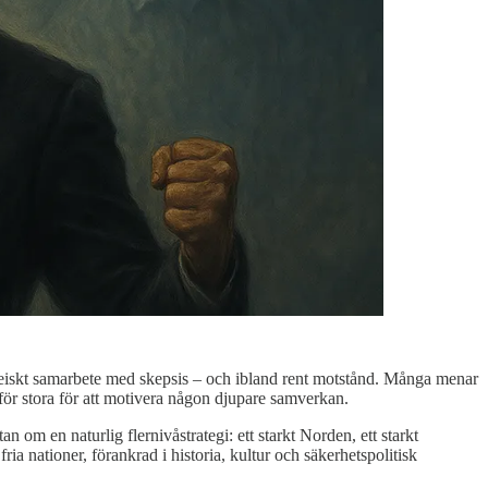
ropeiskt samarbete med skepsis – och ibland rent motstånd. Många menar
för stora för att motivera någon djupare samverkan.
n om en naturlig flernivåstrategi: ett starkt Norden, ett starkt
a nationer, förankrad i historia, kultur och säkerhetspolitisk