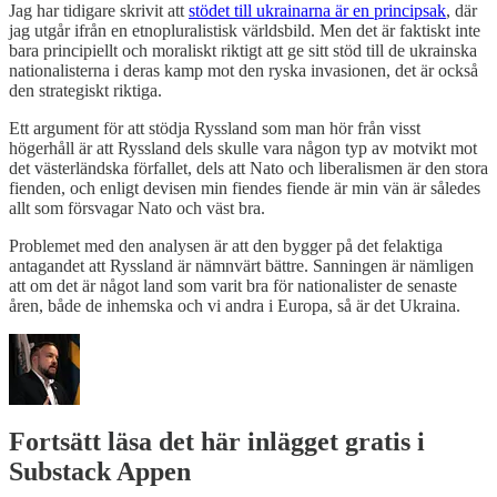
Jag har tidigare skrivit att
stödet till ukrainarna är en principsak
, där
jag utgår ifrån en etnopluralistisk världsbild. Men det är faktiskt inte
bara principiellt och moraliskt riktigt att ge sitt stöd till de ukrainska
nationalisterna i deras kamp mot den ryska invasionen, det är också
den strategiskt riktiga.
Ett argument för att stödja Ryssland som man hör från visst
högerhåll är att Ryssland dels skulle vara någon typ av motvikt mot
det västerländska förfallet, dels att Nato och liberalismen är den stora
fienden, och enligt devisen min fiendes fiende är min vän är således
allt som försvagar Nato och väst bra.
Problemet med den analysen är att den bygger på det felaktiga
antagandet att Ryssland är nämnvärt bättre. Sanningen är nämligen
att om det är något land som varit bra för nationalister de senaste
åren, både de inhemska och vi andra i Europa, så är det Ukraina.
Fortsätt läsa det här inlägget gratis i
Substack Appen