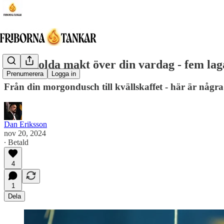
EU:s dolda makt över din vardag - fem lagar
Prenumerera
Logga in
Från din morgondusch till kvällskaffet - här är några
Dan Eriksson
nov 20, 2024
∙ Betald
4
1
Dela