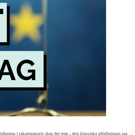
glödlampa i takarmaturen slog det mig - den klassiska glödlampan jag