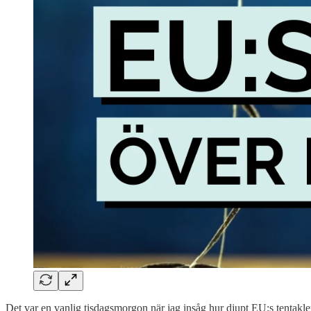
Det var en vanlig tisdagsmorgon när jag insåg hur djupt EU:s tentakler