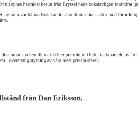
Ett till synes harmlöst beslut från Bryssel hade bokstavligen förändrat lju
et jag fann var häpnadsväckande - hundratusentals sidor med förordning
inte.
i duschmunstycken till max 8 liter per minut. Under täckmanteln av "m
em - överstatlig styrning av våra mest privata sfärer.
illstånd från Dan Eriksson.