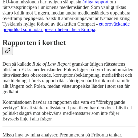
EU-kommissionen har nyligen släppt sin
årliga rapport
om
rättsstatsprincipen i unionens medlemsländer. Som vanligt riktas
skarp kritik mot Ungern, medan andra medlemsländers uppenbara
övertramp negligeras. Särskilt anmärkningsvärt är tystnaden kring
Tysklands nyliga förbud av tidskriften Compact -
ett oroväckande
prejudikat som hotar pressfriheten i hela Europa
.
Rapporten i korthet
Den så kallade
Rule of Law Report
granskar årligen rättsstatens
tillstånd i EU:s medlemsländer. Fokus ligger på fyra huvudområden:
rättsväsendets oberoende, korruptionsbekämpning, mediefrihet och
maktdelning. I årets rapport riktas återigen hård kritik mot framför
allt Ungern och Polen, medan västeuropeiska länder i stort sett får
godkänt.
Kommissionen hävdar att rapporten ska vara ett "förebyggande
verktyg" för att stärka rättsstaten. I praktiken har den dock blivit ett
politiskt slagträ mot obekväma medlemsstater som inte följer
Bryssels linje i alla frågor.
Missa inga av mina analyser. Prenumerera på Friborna tankar.