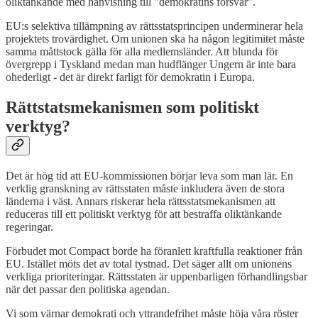
oliktänkande med hänvisning till "demokratins försvar".
EU:s selektiva tillämpning av rättsstatsprincipen underminerar hela
projektets trovärdighet. Om unionen ska ha någon legitimitet måste
samma måttstock gälla för alla medlemsländer. Att blunda för
övergrepp i Tyskland medan man hudflänger Ungern är inte bara
ohederligt - det är direkt farligt för demokratin i Europa.
Rättstatsmekanismen som politiskt
verktyg?
Det är hög tid att EU-kommissionen börjar leva som man lär. En
verklig granskning av rättsstaten måste inkludera även de stora
länderna i väst. Annars riskerar hela rättsstatsmekanismen att
reduceras till ett politiskt verktyg för att bestraffa oliktänkande
regeringar.
Förbudet mot Compact borde ha föranlett kraftfulla reaktioner från
EU. Istället möts det av total tystnad. Det säger allt om unionens
verkliga prioriteringar. Rättsstaten är uppenbarligen förhandlingsbar
när det passar den politiska agendan.
Vi som värnar demokrati och yttrandefrihet måste höja våra röster