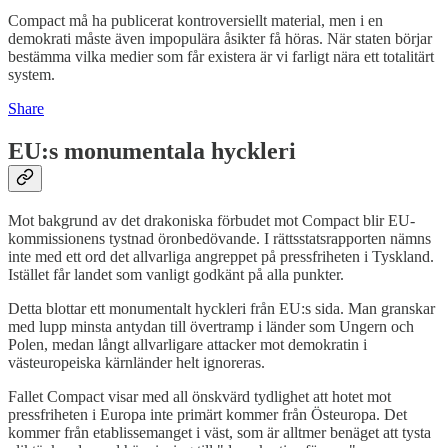
Compact må ha publicerat kontroversiellt material, men i en
demokrati måste även impopulära åsikter få höras. När staten börjar
bestämma vilka medier som får existera är vi farligt nära ett totalitärt
system.
Share
EU:s monumentala hyckleri
Mot bakgrund av det drakoniska förbudet mot Compact blir EU-
kommissionens tystnad öronbedövande. I rättsstatsrapporten nämns
inte med ett ord det allvarliga angreppet på pressfriheten i Tyskland.
Istället får landet som vanligt godkänt på alla punkter.
Detta blottar ett monumentalt hyckleri från EU:s sida. Man granskar
med lupp minsta antydan till övertramp i länder som Ungern och
Polen, medan långt allvarligare attacker mot demokratin i
västeuropeiska kärnländer helt ignoreras.
Fallet Compact visar med all önskvärd tydlighet att hotet mot
pressfriheten i Europa inte primärt kommer från Östeuropa. Det
kommer från etablissemanget i väst, som är alltmer benäget att tysta