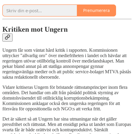
Prenumerera
Kritiken mot Ungern
Ungern får som väntat hård kritik i rapporten. Kommissionen
uttrycker "allvarlig oro" över mediefriheten i landet och hävdar att
regeringen utövar otillbörlig kontroll över medielandskapet. Man
pekar bland annat på att statliga annonspengar gynnar
regeringsvänliga medier och att public service-bolaget MTVA påstås
sakna redaktionellt oberoende.
Vidare kritiseras Ungern för bristande rättsstatsprinciper inom flera
områden. Det handlar om allt från påstådd politisk styrning av
domstolsväsendet till otillräcklig korruptionsbekämpning.
Kommissionen anklagar också den ungerska regeringen för att
försvåra för oppositionella och NGO:s att verka fritt.
Det är säkert så att Ungern har sina utmaningar när det gäller
pressfrihet och rättsstat. Men att ensidigt peka ut landet som Europas
svarta får är både orättvist och kontraproduktivt. Särskilt