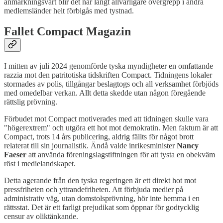
anmärkningsvärt blir det när långt allvarligare övergrepp i andra
medlemsländer helt förbigås med tystnad.
Fallet Compact Magazin
I mitten av juli 2024 genomförde tyska myndigheter en omfattande
razzia mot den patritotiska tidskriften Compact. Tidningens lokaler
stormades av polis, tillgångar beslagtogs och all verksamhet förbjöds
med omedelbar verkan. Allt detta skedde utan någon föregående
rättslig prövning.
Förbudet mot Compact motiverades med att tidningen skulle vara
"högerextrem" och utgöra ett hot mot demokratin. Men faktum är att
Compact, trots 14 års publicering, aldrig fällts för något brott
relaterat till sin journalistik. Ändå valde inrikesminister
Nancy
Faeser
att använda föreningslagstiftningen för att tysta en obekväm
röst i medielandskapet.
Detta agerande från den tyska regeringen är ett direkt hot mot
pressfriheten och yttrandefriheten. Att förbjuda medier på
administrativ väg, utan domstolsprövning, hör inte hemma i en
rättsstat. Det är ett farligt prejudikat som öppnar för godtycklig
censur av oliktänkande.