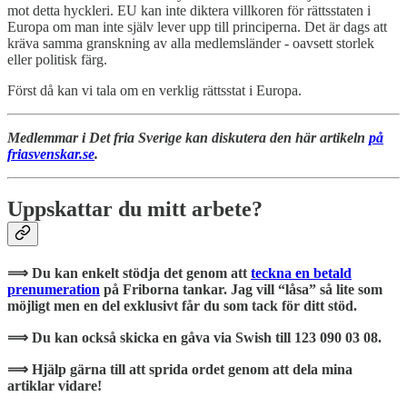
mot detta hyckleri. EU kan inte diktera villkoren för rättsstaten i
Europa om man inte själv lever upp till principerna. Det är dags att
kräva samma granskning av alla medlemsländer - oavsett storlek
eller politisk färg.
Först då kan vi tala om en verklig rättsstat i Europa.
Medlemmar i Det fria Sverige kan diskutera den här artikeln
på
friasvenskar.se
.
Uppskattar du mitt arbete?
⟹ Du kan enkelt stödja det genom att
teckna en betald
prenumeration
på Friborna tankar. Jag vill “låsa” så lite som
möjligt men en del exklusivt får du som tack för ditt stöd.
⟹ Du kan också skicka en gåva via Swish till 123 090 03 08.
⟹ Hjälp gärna till att sprida ordet genom att dela mina
artiklar vidare!