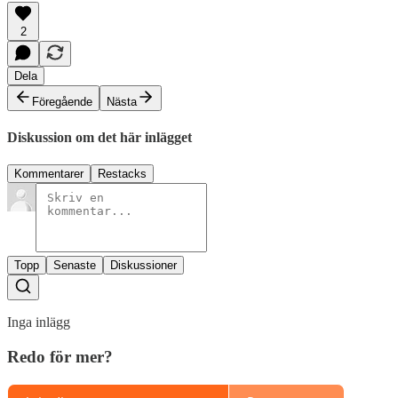
2
Dela
Föregående
Nästa
Diskussion om det här inlägget
Kommentarer
Restacks
Topp
Senaste
Diskussioner
Inga inlägg
Redo för mer?