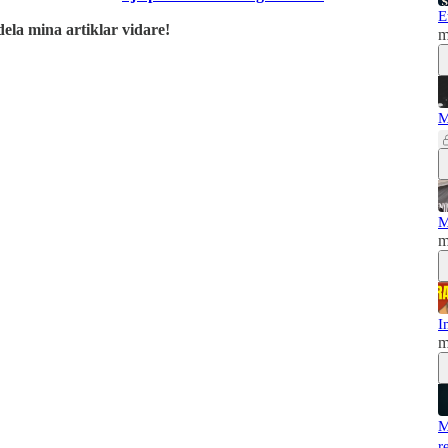
E
dela mina artiklar vidare!
m
M
M
m
I
m
M
r