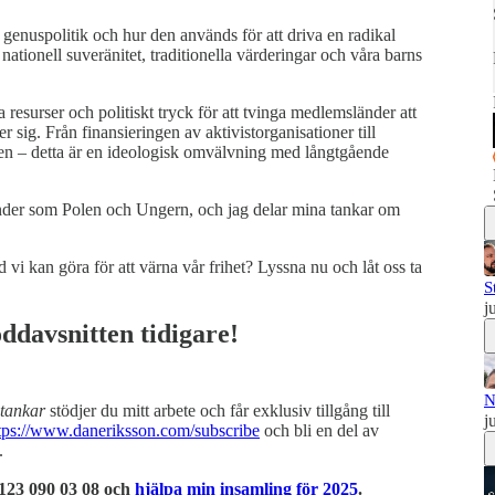
genuspolitik och hur den används för att driva en radikal
nationell suveränitet, traditionella värderingar och våra barns
esurser och politiskt tryck för att tvinga medlemsländer att
 sig. Från finansieringen av aktivistorganisationer till
den – detta är en ideologisk omvälvning med långtgående
nder som Polen och Ungern, och jag delar mina tankar om
 vi kan göra för att värna vår frihet? Lyssna nu och låt oss ta
S
j
ddavsnitten tidigare!
N
tankar
stödjer du mitt arbete och får exklusiv tillgång till
j
tps://www.daneriksson.com/subscribe
och bli en del av
.
 123 090 03 08 och
hjälpa min insamling för 2025
.