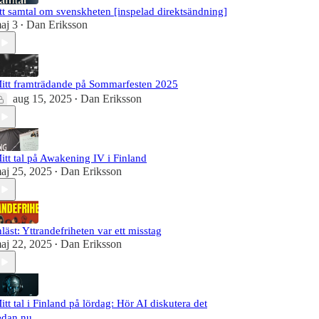
tt samtal om svenskheten [inspelad direktsändning]
aj 3
Dan Eriksson
•
itt framträdande på Sommarfesten 2025
aug 15, 2025
Dan Eriksson
•
itt tal på Awakening IV i Finland
aj 25, 2025
Dan Eriksson
•
nläst: Yttrandefriheten var ett misstag
aj 22, 2025
Dan Eriksson
•
itt tal i Finland på lördag: Hör AI diskutera det
edan nu