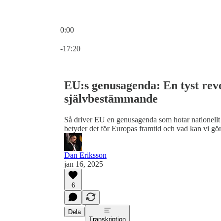
0:00
Aktuell tid: 0:00 / Total tid: -17:20
-17:20
EU:s genusagenda: En tyst revo
självbestämmande
Så driver EU en genusagenda som hotar nationellt 
betyder det för Europas framtid och vad kan vi gör
Dan Eriksson
jan 16, 2025
6
Dela
Transkription