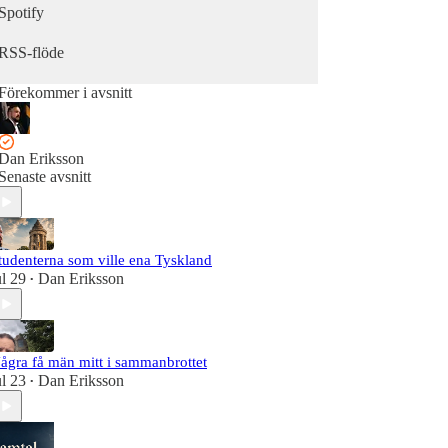
Spotify
RSS-flöde
Förekommer i avsnitt
Dan Eriksson
Senaste avsnitt
tudenterna som ville ena Tyskland
ul 29
Dan Eriksson
•
ågra få män mitt i sammanbrottet
ul 23
Dan Eriksson
•