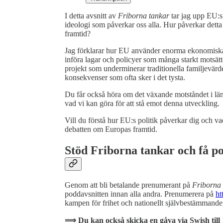
I detta avsnitt av
Friborna tankar
tar jag upp EU:s 
ideologi som påverkar oss alla. Hur påverkar detta 
framtid?
Jag förklarar hur EU använder enorma ekonomiska r
införa lagar och policyer som många starkt motsätter
projekt som underminerar traditionella familjevär
konsekvenser som ofta sker i det tysta.
Du får också höra om det växande motståndet i lä
vad vi kan göra för att stå emot denna utveckling.
Vill du förstå hur EU:s politik påverkar dig och vad
debatten om Europas framtid.
Stöd Friborna tankar och få po
Genom att bli betalande prenumerant på
Friborna 
poddavsnitten innan alla andra. Prenumerera på
ht
kampen för frihet och nationellt självbestämmande
⟹ Du kan också skicka en gåva via Swish till