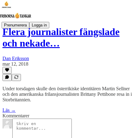
Prenumerera
Logga in
Flera journalister fängslade
och nekade…
Dan Eriksson
mar 12, 2018
Under torsdagen skulle den österrikiske identitären Martin Sellner
och den amerikanska frilansjournalisten Brittany Pettibone resa in i
Storbritannien.
Läs →
Kommentarer