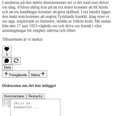
I ansiktena på den tidens demonstranter ser vi det mod som driver
oss idag. Förlora aldrig tron på att era röster kommer att bli hörda
och att era handlingar kommer att göra skillnad. I era händer ligger
den makt som kommer att avgöra Tysklands framtid. Idag reser vi
oss upp, inspirerade av historien, stödda av folkets kraft. Må andan
från den 17 juni 1953 vägleda oss och driva oss framåt i våra
ansträngningar för enighet, rättvisa och frihet.
Tillsammans är vi starka!
5
Dela
Föregående
Nästa
Diskussion om det här inlägget
Kommentarer
Restacks