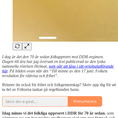
I dag är det den 70 år sedan folkupproret mot DDR-regimen.
Dagen till ära har jag översatt en text publicerad av den tyska
nationella rörelsen Heimat,
som går att läsa i sitt originalutförande
här
. På bilden ovan står det “Till minne av den 17 juni: Folkets
revolution för rättvisa och frihet”.
Brinner du också för frihet och folkgemenskap? Skriv upp dig för att
ta del av Friborna tankar på regelbunden basis.
Prenumerera
Idag minns vi det folkliga upproret i DDR för 70 år sedan
, som
påminner oss om hur modiga medborgare stod upp mot förtryck och