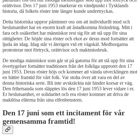
orättvisor. Den 17 juni 1953 markerar en vändpunkt i Tysklands
historia, då folkets röster inte längre kunde undertryckas.
Detta historiska uppror påminner oss om att individuellt mod och
beslutsamhet har en enorm kraft att åstadkomma förändring. Mitt i
fara och osäkerhet har människor rest sig för att stå upp för sina
rättigheter. De höjde sina röster och ekot av deras mod fortsätter att
ljuda än idag. Idag står vi återigen vid ett vägskäl. Medborgarna
protesterar mot förtryck, orättvisor och maktmissbruk.
De modiga människor som går ut på gatorna för att stå upp för sina
övertygelser fortsätter traditionen från det folkliga upproret den 17
juni 1953. Deras röster höjs och kommer att vända utvecklingen mot
en bättre framtid för vårt folk. Var stolta över att vara en del av
denna historiska serie. Bli inte avskräckta när hinder korsar er väg.
Den frihetsanda som släpptes lös den 17 juni 1953 lever vidare i er.
Er beslutsamhet, er solidaritet och era röster kommer att driva de
maktlösa eliterna från sina elfenbenstorn.
Den 17 juni som ett incitament för vår
gemensamma framtid!