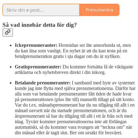
Prenumerera
Så vad innebär detta för dig?
Ickeprenumeranter:
Hemsidan ser lite annorlunda ut, men
du kan läsa som vanligt. En nyhet är att du kan testa på en
betalprenumeration gratis i sju dagar om du är nyfiken.
Gratisprenumeranter:
Du kommer fortsätta få de viktigaste
artiklarna och nyhetsbreven direkt i din inkorg.
Betalande prenumeranter:
I samband med byte av systemet
kunde jag inte flytta med själva prenumerationerna. Därför har
alla som var betalande prenumeranter fått tiden de hade kvar
på prenumerationen (plus lite till) manuellt tillagt på sitt konto.
Var du t.ex. månadsprenumerant har du nu tillgång till allt i en
månad oavsett när du startade prenumerationen, och är du
årsprenumerant så har du tillgång till allt i ett år från och med
idag. Tyvärr kommer prenumerationerna inte att förlängas
automatiskt, så du kommer vara tvungen att “teckna om” när
din månad eller år tagit slut. Ber om ursäkt för besväret.