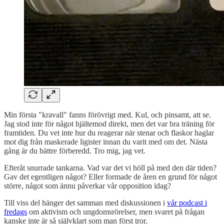
Min första "kravall" fanns förövrigt med. Kul, och pinsamt, att se.
Jag stod inte för något hjältemod direkt, men det var bra träning för
framtiden. Du vet inte hur du reagerar när stenar och flaskor haglar
mot dig från maskerade ligister innan du varit med om det. Nästa
gång är du bättre förberedd. Tro mig, jag vet.
Efteråt snurrade tankarna. Vad var det vi höll på med den där tiden?
Gav det egentligen något? Eller formade de åren en grund för något
större, något som ännu påverkar vår opposition idag?
Till viss del hänger det samman med diskussionen i
vår podcast i
fredags
om aktivism och ungdomsrörelser, men svaret på frågan
kanske inte är så självklart som man först tror.