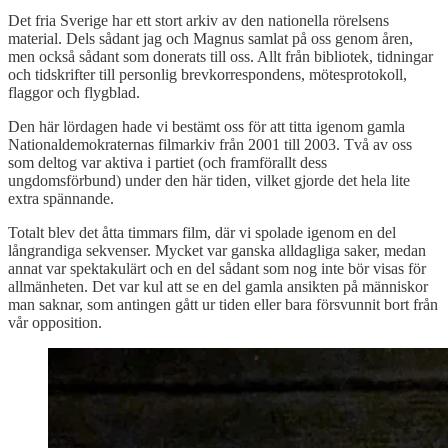
Det fria Sverige har ett stort arkiv av den nationella rörelsens
material. Dels sådant jag och Magnus samlat på oss genom åren,
men också sådant som donerats till oss. Allt från bibliotek, tidningar
och tidskrifter till personlig brevkorrespondens, mötesprotokoll,
flaggor och flygblad.
Den här lördagen hade vi bestämt oss för att titta igenom gamla
Nationaldemokraternas filmarkiv från 2001 till 2003. Två av oss
som deltog var aktiva i partiet (och framförallt dess
ungdomsförbund) under den här tiden, vilket gjorde det hela lite
extra spännande.
Totalt blev det åtta timmars film, där vi spolade igenom en del
långrandiga sekvenser. Mycket var ganska alldagliga saker, medan
annat var spektakulärt och en del sådant som nog inte bör visas för
allmänheten. Det var kul att se en del gamla ansikten på människor
man saknar, som antingen gått ur tiden eller bara försvunnit bort från
vår opposition.