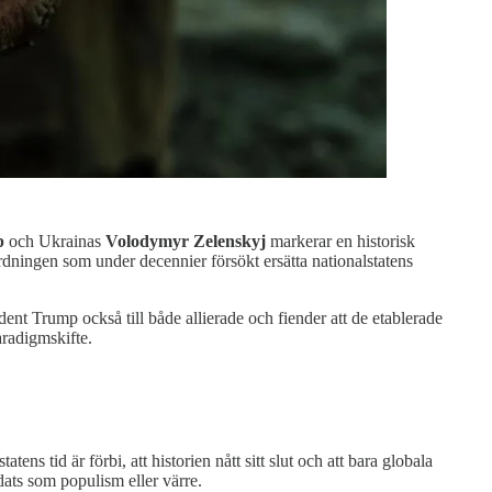
p
och Ukrainas
Volodymyr Zelenskyj
markerar en historisk
rdningen som under decennier försökt ersätta nationalstatens
dent Trump också till både allierade och fiender att de etablerade
aradigmskifte.
ns tid är förbi, att historien nått sitt slut och att bara globala
ats som populism eller värre.