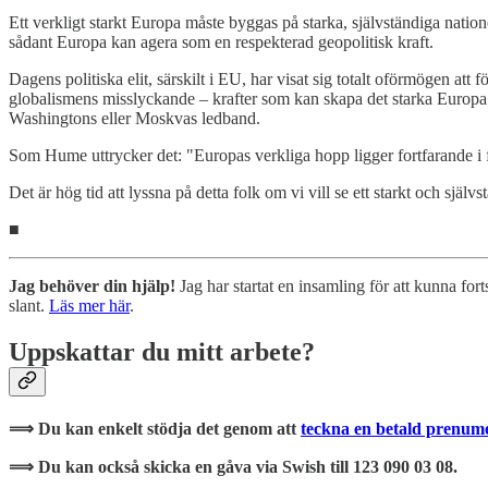
Ett verkligt starkt Europa måste byggas på starka, självständiga natio
sådant Europa kan agera som en respekterad geopolitisk kraft.
Dagens politiska elit, särskilt i EU, har visat sig totalt oförmögen att
globalismens misslyckande – krafter som kan skapa det starka Europa vi
Washingtons eller Moskvas ledband.
Som Hume uttrycker det: "Europas verkliga hopp ligger fortfarande i fo
Det är hög tid att lyssna på detta folk om vi vill se ett starkt och själ
■
Jag behöver din hjälp!
Jag har startat en insamling för att kunna f
slant.
Läs mer här
.
Uppskattar du mitt arbete?
⟹ Du kan enkelt stödja det genom att
teckna en betald prenum
⟹ Du kan också skicka en gåva via Swish till 123 090 03 08.