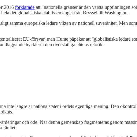
er
2016
förklarade
att "nationella gränser är den värsta uppfinningen som
hela det globalistiska etablissemanget från Bryssel till Washington.
ligt samma europeiska ledare vikten av nationell suveränitet. Men som 
entraliserat EU-försvar, men Hume påpekar att "globalistiska ledare so
grundläggande hyckleri i den överstatliga elitens retorik.
rna inte längre är nationalstater i ordets egentliga mening. Den okontr
olkats.
t, värderingar och öde. När denna gemenskap fragmenteras genom massi
eränitet.