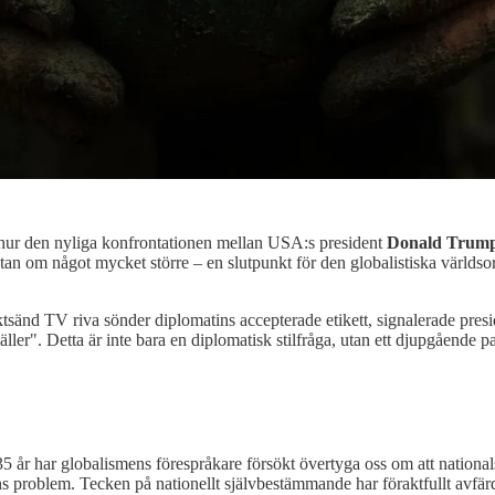
ur den nyliga konfrontationen mellan USA:s president
Donald Trum
utan om något mycket större – en slutpunkt för den globalistiska världso
ktsänd TV riva sönder diplomatins accepterade etikett, signalerade presi
äller". Detta är inte bara en diplomatisk stilfråga, utan ett djupgående p
 år har globalismens förespråkare försökt övertyga oss om att nationalstate
problem. Tecken på nationellt självbestämmande har föraktfullt avfärd