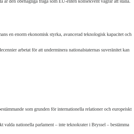
tta är den obehagliga fråga som EU-eliten konsekvent vägrar att ställa.
sammans en enorm ekonomisk styrka, avancerad teknologisk kapacitet och
ennier arbetat för att underminera nationalstaternas suveränitet kan
lvbestämmande som grunden för internationella relationer och europeiskt
iskt valda nationella parlament – inte teknokrater i Bryssel – bestämma