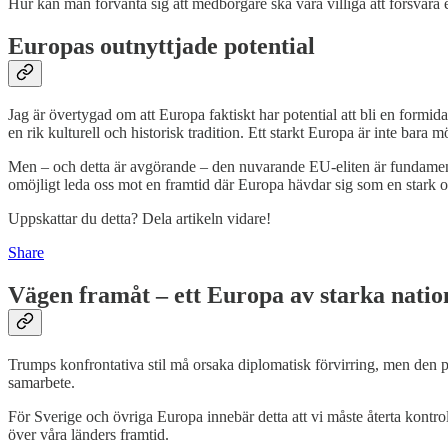
Hur kan man förvänta sig att medborgare ska vara villiga att försvara e
Europas outnyttjade potential
Jag är övertygad om att Europa faktiskt har potential att bli en form
en rik kulturell och historisk tradition. Ett starkt Europa är inte bara m
Men – och detta är avgörande – den nuvarande EU-eliten är fundamenta
omöjligt leda oss mot en framtid där Europa hävdar sig som en stark oc
Uppskattar du detta? Dela artikeln vidare!
Share
Vägen framåt – ett Europa av starka natio
Trumps konfrontativa stil må orsaka diplomatisk förvirring, men den pe
samarbete.
För Sverige och övriga Europa innebär detta att vi måste återta kontrol
över våra länders framtid.