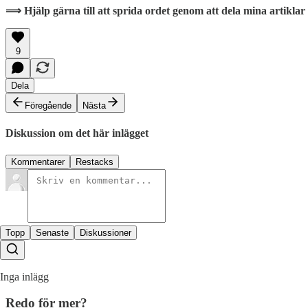
⟹ Hjälp gärna till att sprida ordet genom att dela mina artiklar
9
Dela
Föregående
Nästa
Diskussion om det här inlägget
Kommentarer
Restacks
Topp
Senaste
Diskussioner
Inga inlägg
Redo för mer?