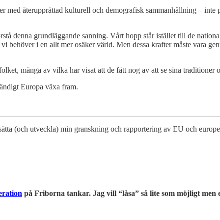
ner med återupprättad kulturell och demografisk sammanhållning – inte på
 förstå denna grundläggande sanning. Vårt hopp står istället till de nati
 behöver i en allt mer osäker värld. Men dessa krafter måste vara genui
lket, många av vilka har visat att de fått nog av att se sina traditioner
vständigt Europa växa fram.
ortsätta (och utveckla) min granskning och rapportering av EU och europ
eration
på Friborna tankar. Jag vill “låsa” så lite som möjligt men e