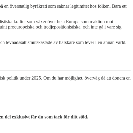
 en överstatlig byråkrati som saknar legitimitet hos folken. Bara ett
onalistiska krafter som växer över hela Europa som reaktion mot
nt proeuropeiska och tredjepositionistiska, och inte gå i vare sig
 och levnadssätt smutskastade av härskare som lever i en annan värld."
eisk politik under 2025. Om du har möjlighet, överväg då att donera en
n del exklusivt får du som tack för ditt stöd.