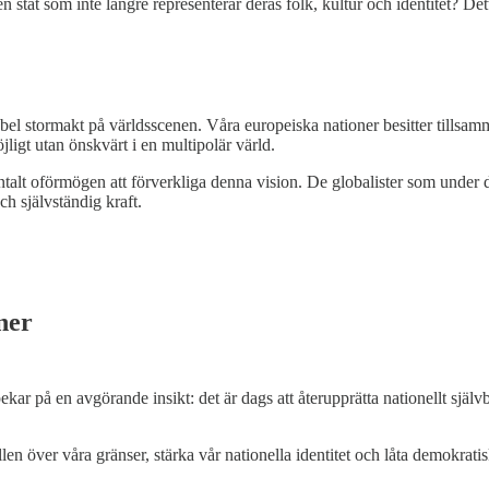
n stat som inte längre representerar deras folk, kultur och identitet? De
idabel stormakt på världsscenen. Våra europeiska nationer besitter till
öjligt utan önskvärt i en multipolär värld.
lt oförmögen att förverkliga denna vision. De globalister som under dec
h självständig kraft.
ner
kar på en avgörande insikt: det är dags att återupprätta nationellt sjä
len över våra gränser, stärka vår nationella identitet och låta demokrat