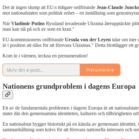
Det är ingen slump att EU:s tidigare ordförande
Jean-Claude Junck
mot nationalstaten som politisk enhet – en inställning som genomsyrar 
När
Vladimir Putins
Ryssland invaderade Ukraina återupptäckte plöts
man kan slå på och av som en kran."
EU-kommissionens ordförande
Ursula von der Leyen
talar om mer c
är i position att slåss för att försvara Ukrainas." Detta blottlägger ett 
Kom in i värmen, teckna en prenumeration!
Prenumerera
Nationens grundproblem i dagens Europa
Ett av de fundamentala problemen i dagens Europa är att nationalstate
stater där den gemensamma identiteten, kulturen och tillhörigheten urh
En nationalstat bygger historiskt på en känsla av gemensam identite
sammanhållning som krävs för att försvara nationella intressen och suv