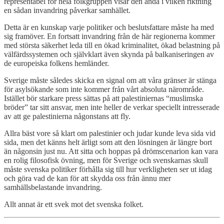
representabel för hela folkgruppen visar den ändå i vilken riktning
en sådan invandring påverkar samhället.
Detta är en kunskap varje politiker och beslutsfattare måste ha med
sig framöver. En fortsatt invandring från de här regionerna kommer
med största säkerhet leda till en ökad kriminalitet, ökad belastning på
välfärdssystemen och självklart även skynda på balkaniseringen av
de europeiska folkens hemländer.
Sverige måste således skicka en signal om att våra gränser är stänga
för asylsökande som inte kommer från vårt absoluta närområde.
Istället bör starkare press sättas på att palestiniernas “muslimska
bröder” tar sitt ansvar, men inte heller de verkar speciellt intresserade
av att ge palestinierna någonstans att fly.
Allra bäst vore så klart om palestinier och judar kunde leva sida vid
sida, men det känns helt ärligt som att den lösningen är längre bort
än någonsin just nu. Att sitta och hoppas på drömscenarion kan vara
en rolig filosofisk övning, men för Sverige och svenskarnas skull
måste svenska politiker förhålla sig till hur verkligheten ser ut idag
och göra vad de kan för att skydda oss från ännu mer
samhällsbelastande invandring.
Allt annat är ett svek mot det svenska folket.