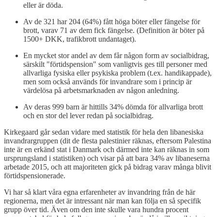
eller är döda.
Av de 321 har 204 (64%) fått höga böter eller fängelse för
brott, varav 71 av dem fick fängelse. (Definition är böter på
1500+ DKK, trafikbrott undantaget).
En mycket stor andel av dem får någon form av socialbidrag,
särskilt "förtidspension" som vanligtvis ges till personer med
allvarliga fysiska eller psykiska problem (t.ex. handikappade),
men som också används för invandrare som i princip är
värdelösa på arbetsmarknaden av någon anledning.
Av deras 999 barn är hittills 34% dömda för allvarliga brott
och en stor del lever redan på socialbidrag.
Kirkegaard går sedan vidare med statistik för hela den libanesiska
invandrargruppen (dit de flesta palestinier räknas, eftersom Palestina
inte är en erkänd stat i Danmark och därmed inte kan räknas in som
ursprungsland i statistiken) och visar på att bara 34% av libaneserna
arbetade 2015, och att majoriteten gick på bidrag varav många blivit
förtidspensionerade.
Vi har så klart våra egna erfarenheter av invandring från de här
regionerna, men det är intressant när man kan följa en så specifik
grupp över tid. Även om den inte skulle vara hundra procent