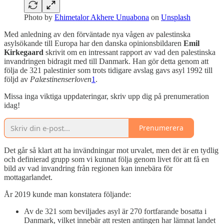
Photo by
Ehimetalor Akhere Unuabona
on
Unsplash
Med anledning av den förväntade nya vågen av palestinska
asylsökande till Europa har den danska opinionsbildaren
Emil
Kirkegaard
skrivit om en intressant rapport av vad den palestinska
invandringen bidragit med till Danmark. Han gör detta genom att
följa de 321 palestinier som trots tidigare avslag gavs asyl 1992 till
följd av
Palæstinenserloven
1
.
Missa inga viktiga uppdateringar, skriv upp dig på prenumeration
idag!
Prenumerera
Det går så klart att ha invändningar mot urvalet, men det är en tydlig
och definierad grupp som vi kunnat följa genom livet för att få en
bild av vad invandring från regionen kan innebära för
mottagarlandet.
År 2019 kunde man konstatera följande:
Av de 321 som beviljades asyl är 270 fortfarande bosatta i
Danmark, vilket innebär att resten antingen har lämnat landet