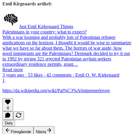
Emil Kirgeaards artikel:
Just Emil Kirkegaard Things
Palestinians in your country: what to expect?
With a war looming and probably lots of Palestinian refugee
applications on the horizon, I thought it would be wise to summarize
what we have so far about them. The horrors of war aside, how
good immigrants are the Palestinians? Denmark decided to try it out
in 1992 by giving 321 rejected Palestinian asylum seekers
extraordinary residence permits, grant…
Read more
3 years ago · 53 likes · 42 comments · Emil O. W. Kirkegaard
1
https://da.wikipedia.org/wiki/Pal%C3%A6stinenserloven
8
Dela
Föregående
Nästa