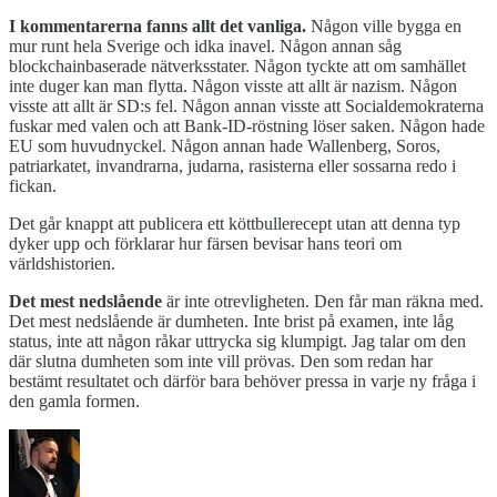
I kommentarerna fanns allt det vanliga.
Någon ville bygga en
mur runt hela Sverige och idka inavel. Någon annan såg
blockchainbaserade nätverksstater. Någon tyckte att om samhället
inte duger kan man flytta. Någon visste att allt är nazism. Någon
visste att allt är SD:s fel. Någon annan visste att Socialdemokraterna
fuskar med valen och att Bank-ID-röstning löser saken. Någon hade
EU som huvudnyckel. Någon annan hade Wallenberg, Soros,
patriarkatet, invandrarna, judarna, rasisterna eller sossarna redo i
fickan.
Det går knappt att publicera ett köttbullerecept utan att denna typ
dyker upp och förklarar hur färsen bevisar hans teori om
världshistorien.
Det mest nedslående
är inte otrevligheten. Den får man räkna med.
Det mest nedslående är dumheten. Inte brist på examen, inte låg
status, inte att någon råkar uttrycka sig klumpigt. Jag talar om den
där slutna dumheten som inte vill prövas. Den som redan har
bestämt resultatet och därför bara behöver pressa in varje ny fråga i
den gamla formen.