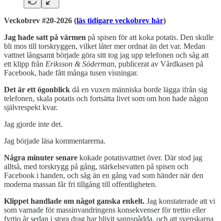
Veckobrev #20-2026 (
läs tidigare veckobrev här
)
Jag hade satt på värmen
på spisen för att koka potatis. Den skulle
bli mos till torskryggen, vilket låter mer ordnat än det var. Medan
vattnet långsamt började göra sitt tog jag upp telefonen och såg att
ett klipp från
Eriksson & Söderman
, publicerat av Vårdkasen på
Facebook, hade fått många tusen visningar.
Det är ett ögonblick
då en vuxen människa borde lägga ifrån sig
telefonen, skala potatis och fortsätta livet som om hon hade någon
självrespekt kvar.
Jag gjorde inte det.
Jag började läsa kommentarerna.
Några minuter senare
kokade potatisvattnet över. Där stod jag
alltså, med torskrygg på gång, stärkelsevatten på spisen och
Facebook i handen, och såg än en gång vad som händer när den
moderna massan får fri tillgång till offentligheten.
Klippet handlade om något ganska enkelt.
Jag konstaterade att vi
som varnade för massinvandringens konsekvenser för trettio eller
fyrtio år sedan i stora drag har blivit sannspådda, och att svenskarna