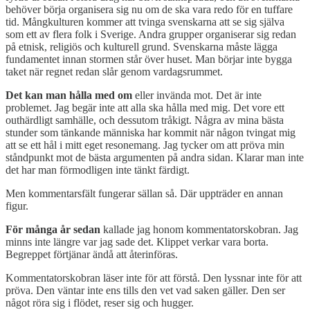
behöver börja organisera sig nu om de ska vara redo för en tuffare
tid. Mångkulturen kommer att tvinga svenskarna att se sig själva
som ett av flera folk i Sverige. Andra grupper organiserar sig redan
på etnisk, religiös och kulturell grund. Svenskarna måste lägga
fundamentet innan stormen står över huset. Man börjar inte bygga
taket när regnet redan slår genom vardagsrummet.
Det kan man hålla med om
eller invända mot. Det är inte
problemet. Jag begär inte att alla ska hålla med mig. Det vore ett
outhärdligt samhälle, och dessutom tråkigt. Några av mina bästa
stunder som tänkande människa har kommit när någon tvingat mig
att se ett hål i mitt eget resonemang. Jag tycker om att pröva min
ståndpunkt mot de bästa argumenten på andra sidan. Klarar man inte
det har man förmodligen inte tänkt färdigt.
Men kommentarsfält fungerar sällan så. Där uppträder en annan
figur.
För många år sedan
kallade jag honom kommentatorskobran. Jag
minns inte längre var jag sade det. Klippet verkar vara borta.
Begreppet förtjänar ändå att återinföras.
Kommentatorskobran läser inte för att förstå. Den lyssnar inte för att
pröva. Den väntar inte ens tills den vet vad saken gäller. Den ser
något röra sig i flödet, reser sig och hugger.