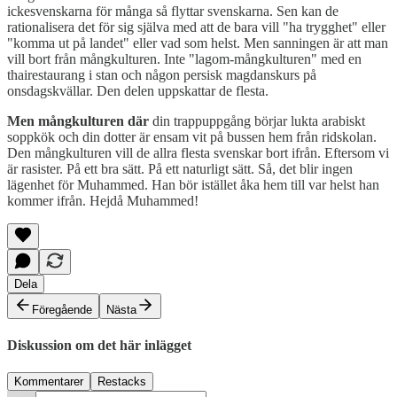
ickesvenskarna för många så flyttar svenskarna. Sen kan de
rationalisera det för sig själva med att de bara vill "ha trygghet" eller
"komma ut på landet" eller vad som helst. Men sanningen är att man
vill bort från mångkulturen. Inte "lagom-mångkulturen" med en
thairestaurang i stan och någon persisk magdanskurs på
onsdagskvällar. Den delen uppskattar de flesta.
Men mångkulturen där
din trappuppgång börjar lukta arabiskt
soppkök och din dotter är ensam vit på bussen hem från ridskolan.
Den mångkulturen vill de allra flesta svenskar bort ifrån. Eftersom vi
är rasister. På ett bra sätt. På ett naturligt sätt. Så, det blir ingen
lägenhet för Muhammed. Han bör istället åka hem till var helst han
kommer ifrån. Hejdå Muhammed!
Dela
Föregående
Nästa
Diskussion om det här inlägget
Kommentarer
Restacks