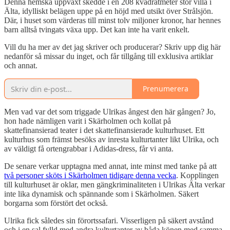
Denna hemska uppväxt skedde i en 208 kvadratmeter stor villa i
Älta, idylliskt belägen uppe på en höjd med utsikt över Strålsjön.
Där, i huset som värderas till minst tolv miljoner kronor, har hennes
barn alltså tvingats växa upp. Det kan inte ha varit enkelt.
Vill du ha mer av det jag skriver och producerar? Skriv upp dig här
nedanför så missar du inget, och får tillgång till exklusiva artiklar
och annat.
Prenumerera
Men vad var det som triggade Ulrikas ångest den här gången? Jo,
hon hade nämligen varit i Skärholmen och kollat på
skattefinansierad teater i det skattefinansierade kulturhuset. Ett
kulturhus som främst besöks av inresta kulturtanter likt Ulrika, och
av väldigt få ortengrabbar i Adidas-dress, får vi anta.
De senare verkar upptagna med annat, inte minst med tanke på att
två personer sköts i Skärholmen tidigare denna vecka
. Kopplingen
till kulturhuset är oklar, men gängkriminaliteten i Ulrikas Älta verkar
inte lika dynamisk och spännande som i Skärholmen. Säkert
borgarna som förstört det också.
Ulrika fick således sin förortssafari. Visserligen på säkert avstånd
och i en sal fylld med andra kulturtanter av båda könen med samma