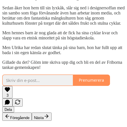
Sedan åker hon hem till sin lyxkåk, slår sig ned i designersoffan med
sin sambo som föga förvånande även han arbetar inom media, och
berättar om den fantastiska mångkulturen hon såg genom
kulturhusets fönster på torget där det såldes frukt och stulna cyklar.
Men hennes barn är nog glada att de fick ha sina cyklar kvar och
slapp vara en etnisk minoritet på sin högstadieskola.
Men Ulrika har redan slutat tänka på sina barn, hon har fullt upp att
bada i sin egen känsla av godhet.
Gillade du det? Glöm inte skriva upp dig och bli en del av Friborna
tankar-gemenskapen!
Prenumerera
3
Dela
Föregående
Nästa