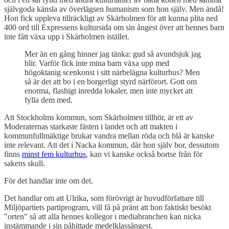
självgoda känsla av överlägsen humanism som hon själv. Men ändå!
Hon fick uppleva tillräckligt av Skärholmen för att kunna plita ned
400 ord till Expressens kultursida om sin ångest över att hennes barn
inte fått växa upp i Skärholmen istället.
Mer än en gång hinner jag tänka: gud så avundsjuk jag
blir. Varför fick inte mina barn växa upp med
högoktanig scenkonst i sitt närbelägna kulturhus? Men
så är det att bo i en borgerligt styrd närförort. Gott om
enorma, flashigt inredda lokaler, men inte mycket att
fylla dem med.
Att Stockholms kommun, som Skärholmen tillhör, är ett av
Moderaternas starkaste fästen i landet och att makten i
kommunfullmäktige brukar vandra mellan röda och blå är kanske
inte relevant. Att det i Nacka kommun, där hon själv bor, dessutom
finns
minst fem kulturhus
, kan vi kanske också bortse från för
sakens skull.
För det handlar inte om det.
Det handlar om att Ulrika, som förövrigt är huvudförfattare till
Miljöpartiets partiprogram, vill få på pränt att hon faktiskt besökt
"orten" så att alla hennes kollegor i mediabranchen kan nicka
instämmande i sin påhittade medelklassångest.