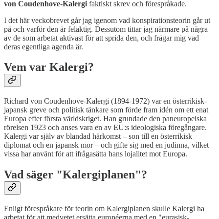
von Coudenhove-Kalergi
faktiskt skrev och förespråkade.
I det här veckobrevet går jag igenom vad konspirationsteorin går ut
på och varför den är felaktig. Dessutom tittar jag närmare på några
av de som arbetat aktivast för att sprida den, och frågar mig vad
deras egentliga agenda är.
Vem var Kalergi?
Richard von Coudenhove-Kalergi (1894-1972) var en österrikisk-
japansk greve och politisk tänkare som förde fram idén om ett enat
Europa efter första världskriget. Han grundade den paneuropeiska
rörelsen 1923 och anses vara en av EU:s ideologiska föregångare.
Kalergi var själv av blandad härkomst – son till en österrikisk
diplomat och en japansk mor – och gifte sig med en judinna, vilket
vissa har använt för att ifrågasätta hans lojalitet mot Europa.
Vad säger "Kalergiplanen"?
Enligt förespråkare för teorin om Kalergiplanen skulle Kalergi ha
arbetat för att medvetet ersätta européerna med en "eurasisk-