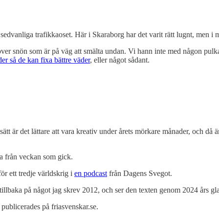
sedvanliga trafikkaoset. Här i Skaraborg har det varit rätt lugnt, men i m
 ut över snön som är på väg att smälta undan. Vi hann inte med någon pu
nder så de kan fixa bättre väder
, eller något sådant.
 sätt är det lättare att vara kreativ under årets mörkare månader, och då 
a från veckan som gick.
r ett tredje världskrig i
en podcast
från Dagens Svegot.
 tillbaka på något jag skrev 2012, och ser den texten genom 2024 års gl
publicerades på friasvenskar.se.