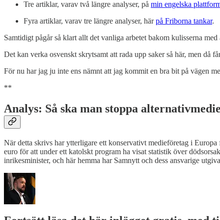
Tre artiklar, varav två längre analyser, på
min engelska plattfo
Fyra artiklar, varav tre längre analyser, här
på Friborna tankar
.
Samtidigt pågår så klart allt det vanliga arbetet bakom kulisserna med 
Det kan verka osvenskt skrytsamt att rada upp saker så här, men då får
För nu har jag ju inte ens nämnt att jag kommit en bra bit på vägen 
**
Analys: Så ska man stoppa alternativmedi
När detta skrivs har ytterligare ett konservativt medieföretag i Europa
euro för att under ett katolskt program ha visat statistik över dödsorsake
inrikesminister, och här hemma har Samnytt och dess ansvarige utgivare