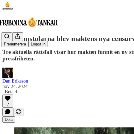
När domstolarna blev maktens nya censur
Prenumerera
Logga in
Tre aktuella rättsfall visar hur makten funnit en ny s
pressfriheten.
Dan Eriksson
nov 24, 2024
∙ Betald
7
Dela