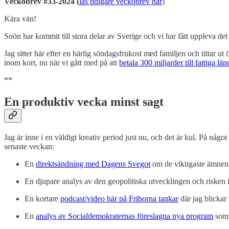
Veckobrev #33-2024 (
läs tidigare veckobrev här
)
Kära vän!
Snön har kommit till stora delar av Sverige och vi har fått uppleva det 
Jag sitter här efter en härlig söndagsfrukost med familjen och tittar
inom kort, nu när vi gått med på att
betala 300 miljarder till fattiga lä
**
En produktiv vecka minst sagt
Jag är inne i en väldigt kreativ period just nu, och det är kul. På något
senaste veckan:
En
direktsändning med Dagens Svegot
om de viktigaste ämnen
En djupare analys av den geopolitiska utvecklingen och risken fö
En kortare
podcast/video här på Friborna tankar
där jag blickar
En
analys av Socialdemokraternas föreslagna nya program
som 