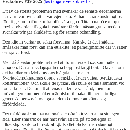
Veckobrev #39-2025 (
läs tidigare veckobrev här
)
Ett av de största problemen med svenskar de senaste decennierna
har varit vår ovilja att ta vår egen sida. Vi har snarare ansträngt oss
för att ge andra fördelar framför våra egna. Titta bara på exemplet
med tandvården: illegala invandrare får den nästan gratis, medan
svenskar tvingas skuldsätta sig för samma behandling.
Den idiotin verkar nu sakta försvinna. Kanske är det i sådana
småsaker man först kan ana ett skifte: ett paradigmskifte där vi sätter
oss själva först.
Men då återstår problemet med att formulera ett
oss
som håller i
längden. Där är riksdagspartierna hopplöst långt borta. Oavsett om
det handlar om Mohamssons blågula islam eller
Sverigedemokraternas öppna svenskhet är det ytliga, byråkratiska
konstruktioner. Och skulle de lyckas, så skulle de falla samman vid
första krisen. Det är lätt att enas i tider av välstånd, men när
prövningen kommer söker människor tillbaka till mer naturliga
gemenskaper – och många av dem kommer att känna sig
förfördelade.
Det märkliga är att just nationalister ofta haft svårt att ta sin egen
sida. Eller snarare: de har haft svårt att lita på att det egna är
tillräckligt starkt och livskraftigt. Istället blickar man ständigt
utomlands för att hitta rörelser att kopiera eller maktblock att liera sig