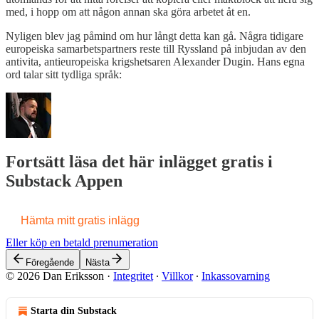
med, i hopp om att någon annan ska göra arbetet åt en.
Nyligen blev jag påmind om hur långt detta kan gå. Några tidigare
europeiska samarbetspartners reste till Ryssland på inbjudan av den
antivita, antieuropeiska krigshetsaren Alexander Dugin. Hans egna
ord talar sitt tydliga språk:
Fortsätt läsa det här inlägget gratis i
Substack Appen
Hämta mitt gratis inlägg
Eller köp en betald prenumeration
Föregående
Nästa
© 2026 Dan Eriksson
·
Integritet
∙
Villkor
∙
Inkassovarning
Starta din Substack