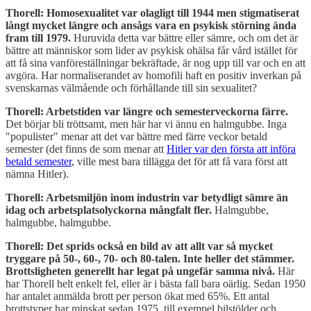
Thorell: Homosexualitet var olagligt till 1944 men stigmatiserat
långt mycket längre och ansågs vara en psykisk störning ända
fram till 1979.
Huruvida detta var bättre eller sämre, och om det är
bättre att människor som lider av psykisk ohälsa får vård istället för
att få sina vanföreställningar bekräftade, är nog upp till var och en att
avgöra. Har normaliserandet av homofili haft en positiv inverkan på
svenskarnas välmående och förhållande till sin sexualitet?
Thorell: Arbetstiden var längre och semesterveckorna färre.
Det börjar bli tröttsamt, men här har vi ännu en halmgubbe. Inga
"populister" menar att det var bättre med färre veckor betald
semester (det finns de som menar att
Hitler var den första att införa
betald semester
, ville mest bara tillägga det för att få vara först att
nämna Hitler).
Thorell: Arbetsmiljön inom industrin var betydligt sämre än
idag och arbetsplatsolyckorna mångfalt fler.
Halmgubbe,
halmgubbe, halmgubbe.
Thorell: Det sprids också en bild av att allt var så mycket
tryggare på 50-, 60-, 70- och 80-talen. Inte heller det stämmer.
Brottsligheten generellt har legat på ungefär samma nivå.
Här
har Thorell helt enkelt fel, eller är i bästa fall bara oärlig. Sedan 1950
har antalet anmälda brott per person ökat med 65%. Ett antal
brottstyper har minskat sedan 1975, till exempel bilstölder och