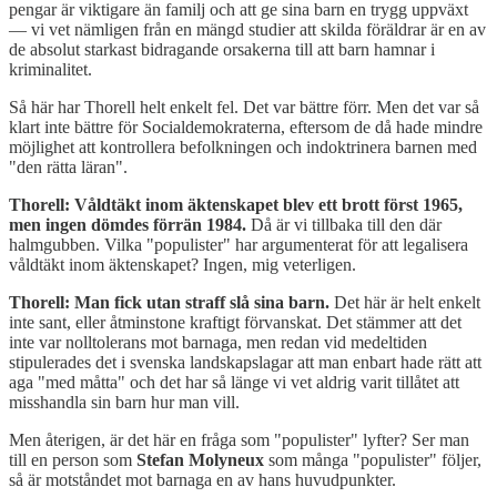
pengar är viktigare än familj och att ge sina barn en trygg uppväxt
— vi vet nämligen från en mängd studier att skilda föräldrar är en av
de absolut starkast bidragande orsakerna till att barn hamnar i
kriminalitet.
Så här har Thorell helt enkelt fel. Det var bättre förr. Men det var så
klart inte bättre för Socialdemokraterna, eftersom de då hade mindre
möjlighet att kontrollera befolkningen och indoktrinera barnen med
"den rätta läran".
Thorell: Våldtäkt inom äktenskapet blev ett brott först 1965,
men ingen dömdes förrän 1984.
Då är vi tillbaka till den där
halmgubben. Vilka "populister" har argumenterat för att legalisera
våldtäkt inom äktenskapet? Ingen, mig veterligen.
Thorell: Man fick utan straff slå sina barn.
Det här är helt enkelt
inte sant, eller åtminstone kraftigt förvanskat. Det stämmer att det
inte var nolltolerans mot barnaga, men redan vid medeltiden
stipulerades det i svenska landskapslagar att man enbart hade rätt att
aga "med måtta" och det har så länge vi vet aldrig varit tillåtet att
misshandla sin barn hur man vill.
Men återigen, är det här en fråga som "populister" lyfter? Ser man
till en person som
Stefan Molyneux
som många "populister" följer,
så är motståndet mot barnaga en av hans huvudpunkter.