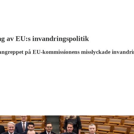
ng av EU:s invandringspolitik
te angreppet på EU-kommissionens misslyckade invandrin