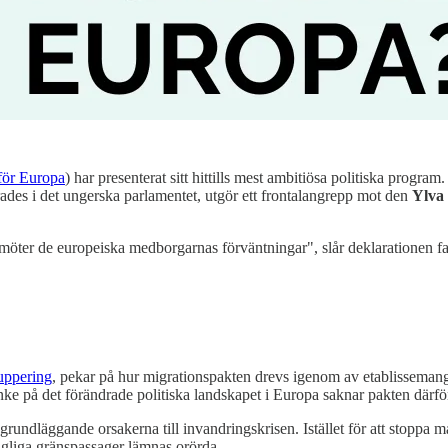
 för Europa
) har presenterat sitt hittills mest ambitiösa politiska program
des i det ungerska parlamentet, utgör ett frontalangrepp mot den
Ylva
möter de europeiska medborgarnas förväntningar", slår deklarationen fa
ruppering
, pekar på hur migrationspakten drevs igenom av etablissemangs
ke på det förändrade politiska landskapet i Europa saknar pakten därför
grundläggande orsakerna till invandringskrisen. Istället för att stoppa 
agliga gränspassager lämnas orörda.