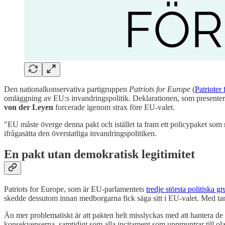
Den nationalkonservativa partigruppen
Patriots for Europe
(
Patrioter
omläggning av EU:s invandringspolitik. Deklarationen, som presentera
von der Leyen
forcerade igenom strax före EU-valet.
"EU måste överge denna pakt och istället ta fram ett policypaket som 
ifrågasätta den överstatliga invandringspolitiken.
En pakt utan demokratisk legitimitet
Patriots for Europe, som är EU-parlamentets
tredje största politiska g
skedde dessutom innan medborgarna fick säga sitt i EU-valet. Med tan
Än mer problematiskt är att pakten helt misslyckas med att hantera de 
konsekvenserna, samtidigt som alla incitament som uppmuntrar till ol