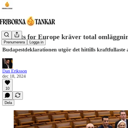
Patriots for Europe kräver total omläggni
Prenumerera
Logga in
Budapestdeklarationen utgör det hittills kraftfullas
Dan Eriksson
dec 18, 2024
10
Dela