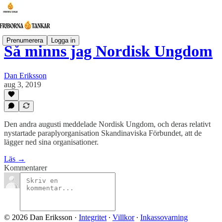
Prenumerera
Logga in
Så minns jag Nordisk Ungdom
Dan Eriksson
aug 3, 2019
Den andra augusti meddelade Nordisk Ungdom, och deras relativt
nystartade paraplyorganisation Skandinaviska Förbundet, att de
lägger ned sina organisationer.
Läs →
Kommentarer
© 2026 Dan Eriksson
·
Integritet
∙
Villkor
∙
Inkassovarning