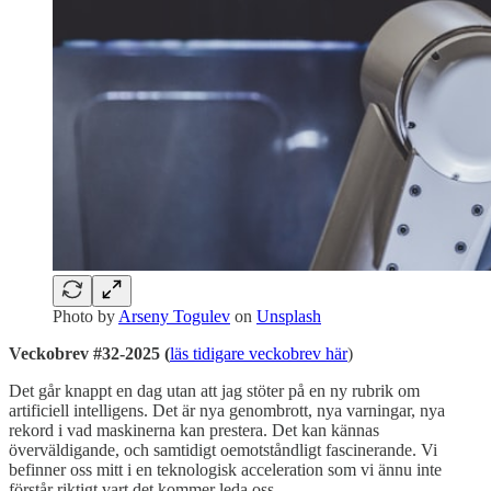
Photo by
Arseny Togulev
on
Unsplash
Veckobrev #32-2025 (
läs tidigare veckobrev här
)
Det går knappt en dag utan att jag stöter på en ny rubrik om
artificiell intelligens. Det är nya genombrott, nya varningar, nya
rekord i vad maskinerna kan prestera. Det kan kännas
överväldigande, och samtidigt oemotståndligt fascinerande. Vi
befinner oss mitt i en teknologisk acceleration som vi ännu inte
förstår riktigt vart det kommer leda oss.