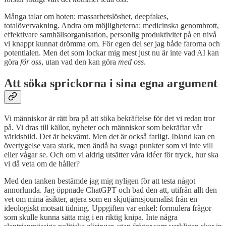
Många talar om hoten: massarbetslöshet, deepfakes,
totalövervakning. Andra om möjligheterna: medicinska genombrott,
effektivare samhällsorganisation, personlig produktivitet på en nivå
vi knappt kunnat drömma om. För egen del ser jag både farorna och
potentialen. Men det som lockar mig mest just nu är inte vad AI kan
göra
för oss
, utan vad den kan göra
med oss
.
Att söka sprickorna i sina egna argument
Vi människor är rätt bra på att söka bekräftelse för det vi redan tror
på. Vi dras till källor, nyheter och människor som bekräftar vår
världsbild. Det är bekvämt. Men det är också farligt. Ibland kan en
övertygelse vara stark, men ändå ha svaga punkter som vi inte vill
eller vågar se. Och om vi aldrig utsätter våra idéer för tryck, hur ska
vi då veta om de håller?
Med den tanken bestämde jag mig nyligen för att testa något
annorlunda. Jag öppnade ChatGPT och bad den att, utifrån allt den
vet om mina åsikter, agera som en skjutjärnsjournalist från en
ideologiskt motsatt tidning. Uppgiften var enkel: formulera frågor
som skulle kunna sätta mig i en riktig knipa. Inte några