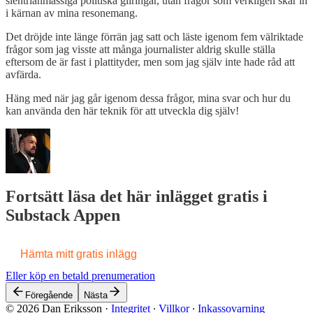
slentrianmässiga politiska gliringar, utan frågor som verkligen skar in
i kärnan av mina resonemang.
Det dröjde inte länge förrän jag satt och läste igenom fem välriktade
frågor som jag visste att många journalister aldrig skulle ställa
eftersom de är fast i plattityder, men som jag själv inte hade råd att
avfärda.
Häng med när jag går igenom dessa frågor, mina svar och hur du
kan använda den här teknik för att utveckla dig själv!
Fortsätt läsa det här inlägget gratis i
Substack Appen
Hämta mitt gratis inlägg
Eller köp en betald prenumeration
Föregående
Nästa
© 2026 Dan Eriksson
·
Integritet
∙
Villkor
∙
Inkassovarning