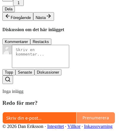
1
Dela
Föregående
Nästa
Diskussion om det här inlägget
Kommentarer
Restacks
Topp
Senaste
Diskussioner
Inga inlägg
Redo för mer?
Prenumerera
© 2026 Dan Eriksson
·
Integritet
∙
Villkor
∙
Inkassovarning