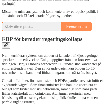
sprängts).
Missa inte mina analyser och kommenterar av europeisk politik i
allmänhet och EU-relaterade frågor i synnerhet.
Prenumerera
FDP förbereder regeringskollaps
Nu intensifieras ryktena om att den så kallade trafikljusregeringen
spricker inom två veckor. Enligt uppgifter från den konservativa
tidningen Tichys Einblick förbereder FDP redan sina kandidater på
ett förestående nyval. Den avgörande dagen kan bli den 15-16
november, i samband med förhandlingarna om nästa års budget.
Christian Lindner, finansminister och FDP:s partiledare, står inför ett
avgörande vägval. Som finansminister kan han inte acceptera en
budget som bryter mot skuldebromsen, samtidigt som hans parti
ligger katastrofalt till i opinionen. Att lämna regeringen med
hänvisning till oansvarig ekonomisk politik skulle kunna vara en
perfekt utgångsstrategi.