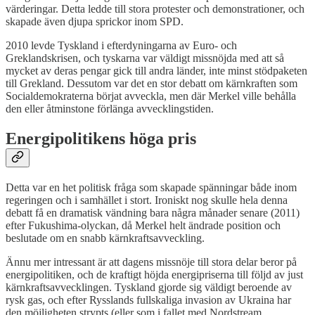
värderingar. Detta ledde till stora protester och demonstrationer, och
skapade även djupa sprickor inom SPD.
2010 levde Tyskland i efterdyningarna av Euro- och
Greklandskrisen, och tyskarna var väldigt missnöjda med att så
mycket av deras pengar gick till andra länder, inte minst stödpaketen
till Grekland. Dessutom var det en stor debatt om kärnkraften som
Socialdemokraterna börjat avveckla, men där Merkel ville behålla
den eller åtminstone förlänga avvecklingstiden.
Energipolitikens höga pris
Detta var en het politisk fråga som skapade spänningar både inom
regeringen och i samhället i stort. Ironiskt nog skulle hela denna
debatt få en dramatisk vändning bara några månader senare (2011)
efter Fukushima-olyckan, då Merkel helt ändrade position och
beslutade om en snabb kärnkraftsavveckling.
Ännu mer intressant är att dagens missnöje till stora delar beror på
energipolitiken, och de kraftigt höjda energipriserna till följd av just
kärnkraftsavvecklingen. Tyskland gjorde sig väldigt beroende av
rysk gas, och efter Rysslands fullskaliga invasion av Ukraina har
den möjligheten strypts (eller som i fallet med Nordstream,