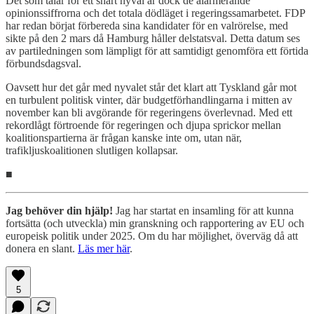
Det som talar för ett snart nyval är dock de alarmerande
opinionssiffrorna och det totala dödläget i regeringssamarbetet. FDP
har redan börjat förbereda sina kandidater för en valrörelse, med
sikte på den 2 mars då Hamburg håller delstatsval. Detta datum ses
av partiledningen som lämpligt för att samtidigt genomföra ett förtida
förbundsdagsval.
Oavsett hur det går med nyvalet står det klart att Tyskland går mot
en turbulent politisk vinter, där budgetförhandlingarna i mitten av
november kan bli avgörande för regeringens överlevnad. Med ett
rekordlågt förtroende för regeringen och djupa sprickor mellan
koalitionspartierna är frågan kanske inte om, utan när,
trafikljuskoalitionen slutligen kollapsar.
■
Jag behöver din hjälp!
Jag har startat en insamling för att kunna
fortsätta (och utveckla) min granskning och rapportering av EU och
europeisk politik under 2025. Om du har möjlighet, överväg då att
donera en slant.
Läs mer här
.
5