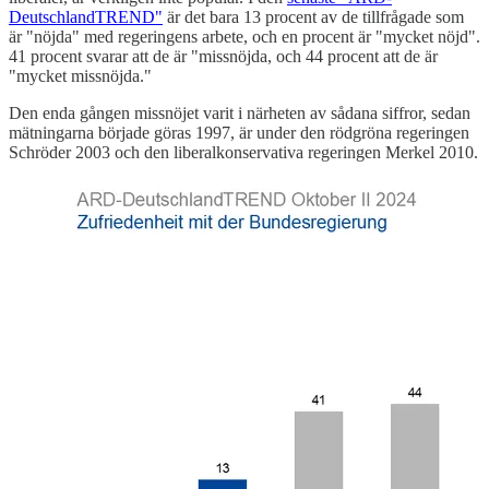
DeutschlandTREND"
är det bara 13 procent av de tillfrågade som
är "nöjda" med regeringens arbete, och en procent är "mycket nöjd".
41 procent svarar att de är "missnöjda, och 44 procent att de är
"mycket missnöjda."
Den enda gången missnöjet varit i närheten av sådana siffror, sedan
mätningarna började göras 1997, är under den rödgröna regeringen
Schröder 2003 och den liberalkonservativa regeringen Merkel 2010.