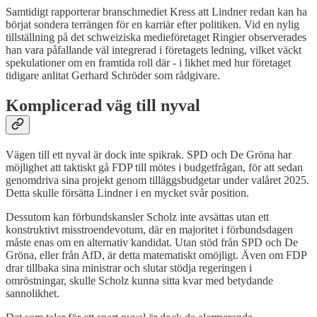
Samtidigt rapporterar branschmediet Kress att Lindner redan kan ha
börjat sondera terrängen för en karriär efter politiken. Vid en nylig
tillställning på det schweiziska medieföretaget Ringier observerades
han vara påfallande väl integrerad i företagets ledning, vilket väckt
spekulationer om en framtida roll där - i likhet med hur företaget
tidigare anlitat Gerhard Schröder som rådgivare.
Komplicerad väg till nyval
Vägen till ett nyval är dock inte spikrak. SPD och De Gröna har
möjlighet att taktiskt gå FDP till mötes i budgetfrågan, för att sedan
genomdriva sina projekt genom tilläggsbudgetar under valåret 2025.
Detta skulle försätta Lindner i en mycket svår position.
Dessutom kan förbundskansler Scholz inte avsättas utan ett
konstruktivt misstroendevotum, där en majoritet i förbundsdagen
måste enas om en alternativ kandidat. Utan stöd från SPD och De
Gröna, eller från AfD, är detta matematiskt omöjligt. Även om FDP
drar tillbaka sina ministrar och slutar stödja regeringen i
omröstningar, skulle Scholz kunna sitta kvar med betydande
sannolikhet.