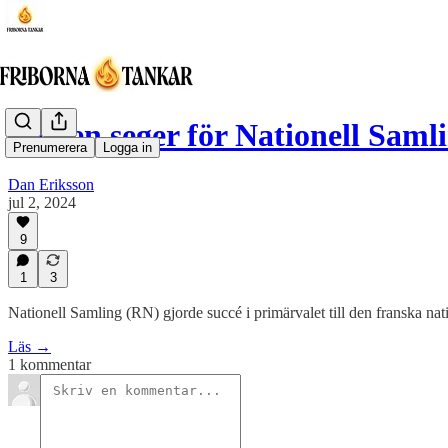
Vad en seger för Nationell Saml
Prenumerera
Logga in
Dan Eriksson
jul 2, 2024
9
1
3
Nationell Samling (RN) gjorde succé i primärvalet till den franska n
Läs →
1 kommentar