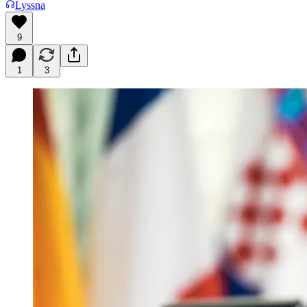
Lyssna
9
1
3