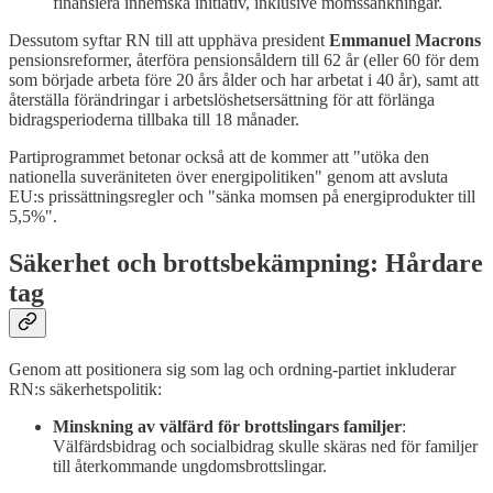
finansiera inhemska initiativ, inklusive momssänkningar.
Dessutom syftar RN till att upphäva president
Emmanuel Macrons
pensionsreformer, återföra pensionsåldern till 62 år (eller 60 för dem
som började arbeta före 20 års ålder och har arbetat i 40 år), samt att
återställa förändringar i arbetslöshetsersättning för att förlänga
bidragsperioderna tillbaka till 18 månader.
Partiprogrammet betonar också att de kommer att "utöka den
nationella suveräniteten över energipolitiken" genom att avsluta
EU:s prissättningsregler och "sänka momsen på energiprodukter till
5,5%".
Säkerhet och brottsbekämpning: Hårdare
tag
Genom att positionera sig som lag och ordning-partiet inkluderar
RN:s säkerhetspolitik:
Minskning av välfärd för brottslingars familjer
:
Välfärdsbidrag och socialbidrag skulle skäras ned för familjer
till återkommande ungdomsbrottslingar.