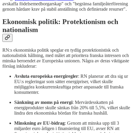
avskaffa födelsemedborgarskap" och "begränsa familjeåterförening
genom hårdare krav på stabil anställning och definierade resurser"​.
Ekonomisk politik: Protektionism och
nationalism
RN:s ekonomiska politik speglar en tydlig protektionistisk och
nationalistisk hållning, med målet att prioritera franska intressen och
minska beroendet av Europeiska unionen. Några av deras viktigaste
förslag inkluderar:
Avsluta europeiska energiregler
: RN planerar att dra sig ur
EU:s regleringar som sätter energipriser, vilket skulle
möjliggöra konkurrenskraftiga priser anpassade till franska
konsumenter.
Sänkning av moms på energi
: Mervärdesskatten på
energiprodukter skulle sänkas från 20% till 5,5%, vilket skulle
lindra den ekonomiska bördan för franska hushåll.
Minskning av EU-bidrag
: Genom att minska upp till 3
miljarder euro årligen i finansiering till EU, avser RN att