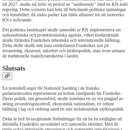
till 2027, skulle stå inför en period av "samboende" med en RN-ledd
regering. Detta scenario kan leda till betydande politiska spänningar
och instabilitet, då andra partier kan bilda allianser för att motverka
RN:s inflytande.
Det politiska landskapet skulle sannolikt se RN implementera sin
nationalistiska och protektionistiska agenda, vilket fundamentalt
skulle förändra Frankrikes inhemska och internationella hållning.
Detta skifte skulle inte bara omdefiniera Frankrikes syn på
invandring, ekonomi, säkerhet och utrikespolitik, utan även utmana
de traditionella maktdynamikerna i landet.
Slutsats
En potentiell seger för Nationell Samling i de franska
parlamentsvalen representerar en kritisk vändpunkt för Frankrike.
Deras politik, om genomförd, skulle innebära en ny era präglad av
sträng invandringskontroll, ekonomisk nationalism, en robust
hållning i lag och ordning samt en mer isolationistisk utrikespolitik.
Detta är helt livsavgörande förändringar för att ha en möjlighet att
återställa Frankrikes suveränitet och nationella identitet. Men de
utgör också betydande utmaningar och potentiella omvälvningar i