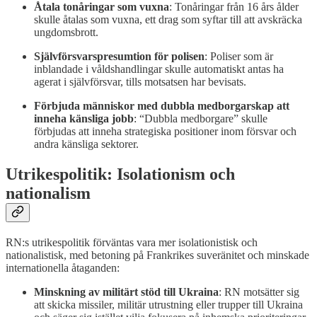
Åtala tonåringar som vuxna
: Tonåringar från 16 års ålder
skulle åtalas som vuxna, ett drag som syftar till att avskräcka
ungdomsbrott.
Självförsvarspresumtion för polisen
: Poliser som är
inblandade i våldshandlingar skulle automatiskt antas ha
agerat i självförsvar, tills motsatsen har bevisats.
Förbjuda människor med dubbla medborgarskap att
inneha känsliga jobb
: “Dubbla medborgare” skulle
förbjudas att inneha strategiska positioner inom försvar och
andra känsliga sektorer.
Utrikespolitik: Isolationism och
nationalism
RN:s utrikespolitik förväntas vara mer isolationistisk och
nationalistisk, med betoning på Frankrikes suveränitet och minskade
internationella åtaganden:
Minskning av militärt stöd till Ukraina
: RN motsätter sig
att skicka missiler, militär utrustning eller trupper till Ukraina