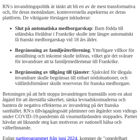
RN:s invandringspolitik är tänkt att bli en av de mest transformativa
och, för deras motståndare, kontroversiella aspekterna av deras
plattform. De viktigaste förslagen inkluderar:
Slut på automatiska medborgarskap
: Barn födda till
utländska föräldrar i Frankrike skulle inte längre automatiskt
få franskt medborgarskap vid 18 års ålder.
Begränsning av familjeåterförening
: Ytterligare villkor för
anställning och inkomst skulle införas, vilket gör det svårare
för invandrare att ta familjemedlemmar till Frankrike.
Begränsning av tillgång till tjänster
: Sjukvård för illegala
invandrare skulle begränsas till enbart nödsituationer, och
välfärdsförmåner skulle reserveras för franska medborgare.
Betoningen på att helt stoppa invandringen framställs som en akut
åtgärd för att återställa säkerhet, sänka levnadskostnaderna och
hantera de negativa effekterna av invandring på det franska
samhället. RN:s tillvägagångssätt påminner om åtgärder som vidtogs
under COVID-19-pandemin då visumutfärdanden stoppades. Partiet
hävdar att liknande steg kan motiveras av nationell hälsa och
välbefinnande.
Enligt
partiprogrammet från juni 2024
, kommer de "omedelbart