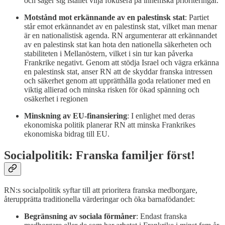
och säger sig istället vilja fokusera på inhemska prioriteringar.
Motstånd mot erkännande av en palestinsk stat
: Partiet
står emot erkännandet av en palestinsk stat, vilket man menar
är en nationalistisk agenda. RN argumenterar att erkännandet
av en palestinsk stat kan hota den nationella säkerheten och
stabiliteten i Mellanöstern, vilket i sin tur kan påverka
Frankrike negativt. Genom att stödja Israel och vägra erkänna
en palestinsk stat, anser RN att de skyddar franska intressen
och säkerhet genom att upprätthålla goda relationer med en
viktig allierad och minska risken för ökad spänning och
osäkerhet i regionen
Minskning av EU-finansiering
: I enlighet med deras
ekonomiska politik planerar RN att minska Frankrikes
ekonomiska bidrag till EU.
Socialpolitik: Franska familjer först!
RN:s socialpolitik syftar till att prioritera franska medborgare,
återupprätta traditionella värderingar och öka barnafödandet:
Begränsning av sociala förmåner
: Endast franska