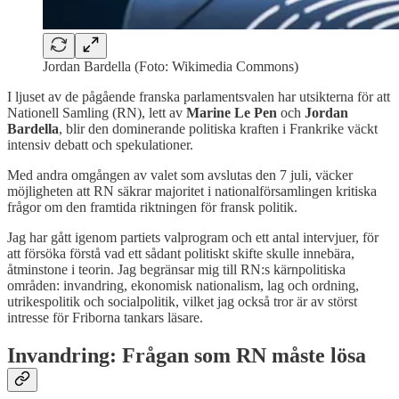
Jordan Bardella (Foto: Wikimedia Commons)
I ljuset av de pågående franska parlamentsvalen har utsikterna för att
Nationell Samling (RN), lett av
Marine Le Pen
och
Jordan
Bardella
, blir den dominerande politiska kraften i Frankrike väckt
intensiv debatt och spekulationer.
Med andra omgången av valet som avslutas den 7 juli, väcker
möjligheten att RN säkrar majoritet i nationalförsamlingen kritiska
frågor om den framtida riktningen för fransk politik.
Jag har gått igenom partiets valprogram och ett antal intervjuer, för
att försöka förstå vad ett sådant politiskt skifte skulle innebära,
åtminstone i teorin. Jag begränsar mig till RN:s kärnpolitiska
områden: invandring, ekonomisk nationalism, lag och ordning,
utrikespolitik och socialpolitik, vilket jag också tror är av störst
intresse för Friborna tankars läsare.
Invandring: Frågan som RN måste lösa