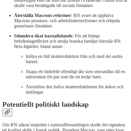
medborgare eller de som har arbetat i Frankrike i minst fem år
skulle vara berättigade till sociala förmåner.
Återställa Macrons reformer
: RN avser att upphäva
Macrons pensions- och arbetslöshetsreformer och erbjuda
generösare förmåner.
Stimulera ökat barnafödande
: För att främja
befolkningstillväxt och stödja franska familjer föreslår RN
flera åtgärder, bland annat:
Införa en full skattereduktion från och med det andra
barnet.
Skapa ett räntefritt offentligt lån som omvandlas till en
subvention för par som får ett tredje barn.
Återinföra den halva skattereduktionen för änkor och
änklingar.
Potentiellt politiskt landskap
Om RN säkrar majoritet i nationalförsamlingen skulle det signalera
ett kraftigt skifte i fransk politik. President Macron, som sitter kvar