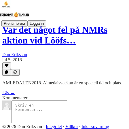
Prenumerera
Logga in
Var det något fel på NMRs
aktion vid Lööfs…
Dan Eriksson
jul 5, 2018
AMLEDALEN2018. Almedalsveckan är en speciell tid och plats.
Läs →
Kommentarer
© 2026 Dan Eriksson
·
Integritet
∙
Villkor
∙
Inkassovarning