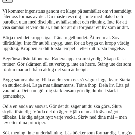
Vi kommer ingenstans genom att klaga på samhället om vi samtidigt
låter oss formas av det. Du måste resa dig – inte med plakat och
paroller, utan med disciplin, avhållsamhet och riktning. Inte för att
visa samhället vem du är, utan för att du förtjänar ett liv som är ditt.
Börja med det kroppsliga. Träna regelbundet. Ät ren mat. Sov
tillräckligt. Inte för att bli snygg, utan för att bygga en kropp värdig
uppdrag. Kroppen är ditt första tempel – eller ditt första fängelse.
Begränsa distraktionerna. Radera appar som styr dig. Skapa fasta
rutiner. Gör skärmen till ett verktyg, inte en herre. Stäng ute det som
fördummar och håna aldrig det som är heligt.
Bygg sammanhang. Hitta andra som också vägrar ligga kvar. Starta
en studiecirkel. Laga mat tillsammans. Träna ihop. Dela liv. Lita på
varandra. Det som gör dig stark ensam gör dig dubbelt stark i
gemenskap.
Odla en anda av ansvar. Gör det du säger att du ska göra. Sluta
skylla ifrån dig. Vårda det du äger. Hjälp utan att kräva något
tillbaka. Lär dig något nytt varje vecka. Skriv ned dina mål – men
lev efter dina principer.
Sök mening, inte underhållning. Läs böcker som formar dig. Umgås