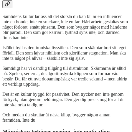
Samtidens kultur lär oss att det största du kan bli är en influencer –
inte en bonde, inte en snickare, inte en far. Hårt arbete gestaltas som
något förlorat, smått pinsamt. Den som bygger något med händerna
blir parodi. Den som gör karriär i tystnad syns inte, och därmed
finns han inte.
Istället hyllas den ironiska livsstilen. Den som skämtar bort sitt eget
förfall. Den som lajvar nihilism och glorifierar stagnation. Man ska
inte ta något på allvar – särskilt inte sig själv.
Samtidigt har vi oändlig tillgång till distraktion. Skärmarna är alltid
på. Spelen, serierna, de algoritmstyrda klippen som formar våra
begär. Du får ett nytt dopaminpåslag var tredje sekund – men aldrig
ett verkligt uppdrag.
Det är en kultur byggd för passivitet. Den trycker ner, inte genom
förtryck, utan genom belöningar. Den ger dig precis nog för att du
inte ska orka ta dig ur.
Och medan du skrattar åt nästa klipp, bygger någon annan
framtiden. Inte du.
Människan behöver mening, inte motivation