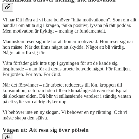
Vi har fått höra att vi bara behöver "hitta motivationen". Som om allt
handlar om att ta sig i kragen, tänka positivt, lyssna på rätt poddar.
Men motivation är flyktigt – mening är fundamentalt.
Människan reser sig inte för att hon är motiverad. Hon reser sig när
hon måste. När det finns något att skydda. Något att bli värdig.
Något att offra sig för.
Våra förfäder gick inte upp i gryningen för att de kände sig
inspirerade – utan för att deras arbete betydde något. För familjen.
För jorden. För byn. För Gud.
När det försvinner – när arbetet reduceras till lön, kroppen till
konsumtion, och framtiden till en klimatångestdriven skuldspiral –
då slocknar elden. Då blir vi stillastående varelser i ständig väntan
på ett syfte som aldrig dyker upp.
Vi behöver inte en ny slogan. Vi behöver en ny riktning. Och vi
måste skapa den själva.
Vägen ut: Att resa sig över pöbeln