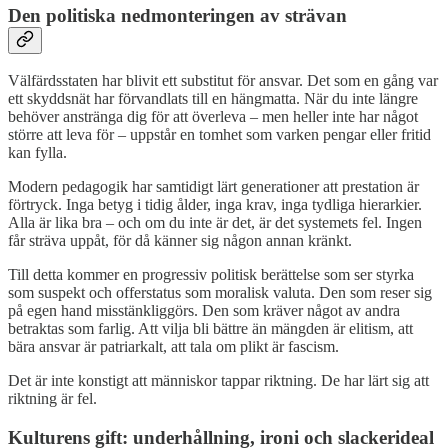
Den politiska nedmonteringen av strävan
Välfärdsstaten har blivit ett substitut för ansvar. Det som en gång var
ett skyddsnät har förvandlats till en hängmatta. När du inte längre
behöver anstränga dig för att överleva – men heller inte har något
större att leva för – uppstår en tomhet som varken pengar eller fritid
kan fylla.
Modern pedagogik har samtidigt lärt generationer att prestation är
förtryck. Inga betyg i tidig ålder, inga krav, inga tydliga hierarkier.
Alla är lika bra – och om du inte är det, är det systemets fel. Ingen
får sträva uppåt, för då känner sig någon annan kränkt.
Till detta kommer en progressiv politisk berättelse som ser styrka
som suspekt och offerstatus som moralisk valuta. Den som reser sig
på egen hand misstänkliggörs. Den som kräver något av andra
betraktas som farlig. Att vilja bli bättre än mängden är elitism, att
bära ansvar är patriarkalt, att tala om plikt är fascism.
Det är inte konstigt att människor tappar riktning. De har lärt sig att
riktning är fel.
Kulturens gift: underhållning, ironi och slackerideal