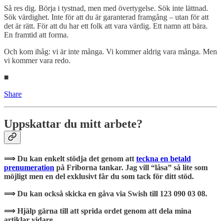
Så res dig. Börja i tystnad, men med övertygelse. Sök inte lättnad.
Sök värdighet. Inte för att du är garanterad framgång – utan för att
det är rätt. För att du har ett folk att vara värdig. Ett namn att bära.
En framtid att forma.
Och kom ihåg: vi är inte många. Vi kommer aldrig vara många. Men
vi kommer vara redo.
■
Share
Uppskattar du mitt arbete?
⟹ Du kan enkelt stödja det genom att
teckna en betald
prenumeration
på Friborna tankar. Jag vill “låsa” så lite som
möjligt men en del exklusivt får du som tack för ditt stöd.
⟹ Du kan också skicka en gåva via Swish till 123 090 03 08.
⟹ Hjälp gärna till att sprida ordet genom att dela mina
artiklar vidare