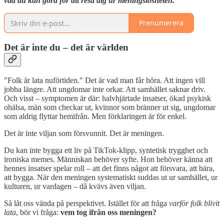
vad du kan göra för att resa dig ur meningslösheten.
Prenumerera
Det är inte du – det är världen
"Folk är lata nuförtiden." Det är vad man får höra. Att ingen vill
jobba längre. Att ungdomar inte orkar. Att samhället saknar driv.
Och visst – symptomen är där: halvhjärtade insatser, ökad psykisk
ohälsa, män som checkar ut, kvinnor som bränner ut sig, ungdomar
som aldrig flyttar hemifrån. Men förklaringen är för enkel.
Det är inte viljan som försvunnit. Det är meningen.
Du kan inte bygga ett liv på TikTok-klipp, syntetisk trygghet och
ironiska memes. Människan behöver syfte. Hon behöver känna att
hennes insatser spelar roll – att det finns något att försvara, att bära,
att bygga. När den meningen systematiskt suddas ut ur samhället, ur
kulturen, ur vardagen – då kvävs även viljan.
Så låt oss vända på perspektivet. Istället för att fråga
varför folk blivit
lata
, bör vi fråga:
vem tog ifrån oss meningen?