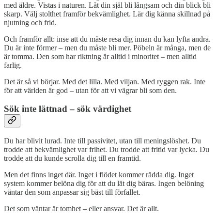
med äldre. Vistas i naturen. Låt din själ bli långsam och din blick bli
skarp. Välj stolthet framför bekvämlighet. Lär dig känna skillnad på
njutning och frid.
Och framför allt: inse att du måste resa dig innan du kan lyfta andra.
Du är inte förmer – men du måste bli mer. Pöbeln är många, men de
är tomma. Den som har riktning är alltid i minoritet – men alltid
farlig.
Det är så vi börjar. Med det lilla. Med viljan. Med ryggen rak. Inte
för att världen är god – utan för att vi vägrar bli som den.
Sök inte lättnad – sök värdighet
Du har blivit lurad. Inte till passivitet, utan till meningslöshet. Du
trodde att bekvämlighet var frihet. Du trodde att fritid var lycka. Du
trodde att du kunde scrolla dig till en framtid.
Men det finns inget där. Inget i flödet kommer rädda dig. Inget
system kommer belöna dig för att du lät dig bäras. Ingen belöning
väntar den som anpassar sig bäst till förfallet.
Det som väntar är tomhet – eller ansvar. Det är allt.