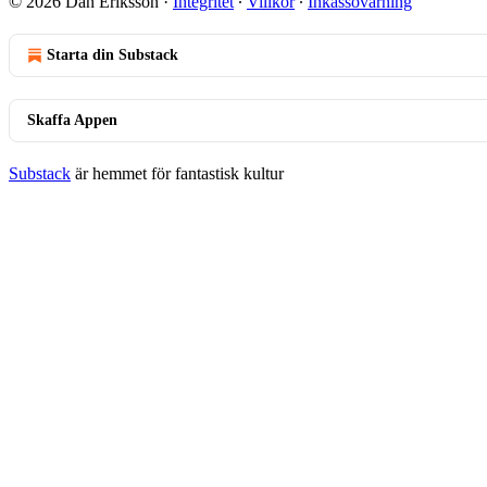
© 2026 Dan Eriksson
·
Integritet
∙
Villkor
∙
Inkassovarning
Starta din Substack
Skaffa Appen
Substack
är hemmet för fantastisk kultur