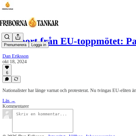
Rapport från EU-toppmötet: Pa
Prenumerera
Logga in
Dan Eriksson
okt 18, 2024
6
Nationalister har länge varnat och protesterat. Nu tvingas EU-eliten än
Läs →
Kommentarer